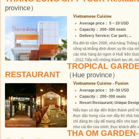
province）
Vietnamese Cuisine
Average price： 5 ~ 10 USD
Capacity： 200~300 seats
Delivery Service; Car park; ...
Ra đời từ năm 2006, nhà hàng Thăng L
công và khẳng định được uy tín của mì
các nhà hàng ăn ngon ở Huế trên Gui
- 2011.Tiếp nối những thành tựu đó, nh
TROPICAL GARD
RESTAURANT
（Hue province）
Vietnamese Cuisine - Fusion
Average price： 10~30 USD
Capacity： 200~300 seats
Resort Restaurant; Unique Design;
Nếu bạn có dịp đến thăm thành phố 
thực đặc trưng của nơi đây thì nhà hà
chỉ đáng tin cậy để mang đến cho bạ
như cái tên của mình, thực khách đến vớ
THA OM GARDEN-A