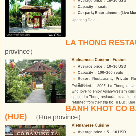
Average price： 10~30 USD
Capacity： seats
Car park; Entertainment (Live Musi
Updating Data
LA THONG REST
province）
Vietnamese Cuisine - Fusion
Average price： 10~30 USD
Capacity： 100~200 seats
Resort Restaurant; Private Ro
Child...
Established in 2005, La Thong restaur
who love to enjoy Asian-Western cuisin
space. La Thong restaurant is an ideal
returned from their trip to: Tu Duc, Kha
BANH KHOT CO B
(HUE)
（Hue province）
Vietnamese Cuisine
Average price： 5 ~ 10 USD