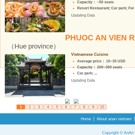
Capacity： ~50 seats
Resort Restaurant; Car park; For 
Updating Data
PHUOC AN VIEN 
（Hue province）
Vietnamese Cuisine
Average price： 10~30 USD
Capacity： 200~300 seats
Car park; ...
Updating Data
1
2
3
4
5
6
7
8
9
10
Home
About anan vietnam
Copyright © AnAn V