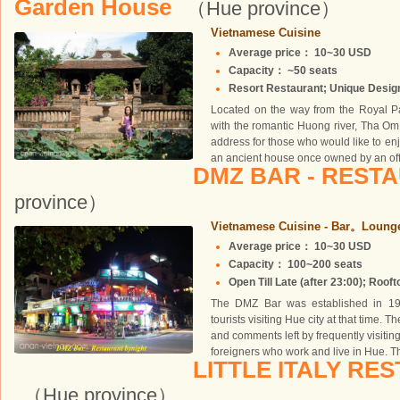
Garden House
（Hue province）
Vietnamese Cuisine
Average price： 10~30 USD
Capacity： ~50 seats
Resort Restaurant; Unique Design;
Located on the way from the Royal P
with the romantic Huong river, Tha Om 
address for those who would like to enj
an ancient house once owned by an offic
DMZ BAR - REST
province）
Vietnamese Cuisine - Bar。Loung
Average price： 10~30 USD
Capacity： 100~200 seats
Open Till Late (after 23:00); Rooft
The DMZ Bar was established in 19
tourists visiting Hue city at that time
and comments left by frequently visitin
foreigners who work and live in Hue. T
LITTLE ITALY RE
（Hue province）