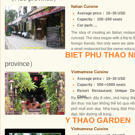
Italian Cuisine
Average price： 10~30 USD
Capacity： 100~200 seats
Car park; ...
The idea of creating an Italian restau
concept. The idea began with a trip to t
foreign friends. Not only were we able t
a small restaurant but the owner educat
BIET PHU THAO N
province）
Vietnamese Cuisine
Average price： 10~30 USD
Capacity： 500->1000 seats
Resort Restaurant; Unique Des
Child...
Ra đời cách đây 8 năm, nhà hàng Biệ
ẩm thực mà bạn không thể bỏ qua nếu
phố Huế xinh đẹp. Nhà hàng Biệt Phủ Th
đẹp, tiện đường về trong...
Y THAO GARDEN
Vietnamese Cuisine