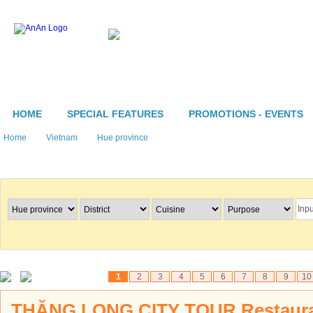
HOME
SPECIAL FEATURES
PROMOTIONS - EVENTS
Home
Vietnam
Hue province
Search Restaurants
1
2
3
4
5
6
7
8
9
10
THĂNG LONG CITY TOUR Restaur