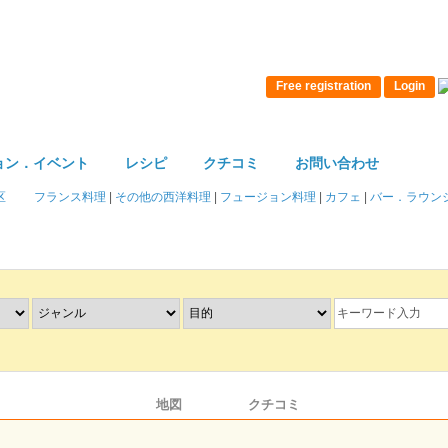
Free registration
Login
ョン．イベント
レシピ
クチコミ
お問い合わせ
区
フランス料理
|
その他の西洋料理
|
フュージョン料理
|
カフェ
|
バー．ラウンジ 
ション．イベント
地図
クチコミ