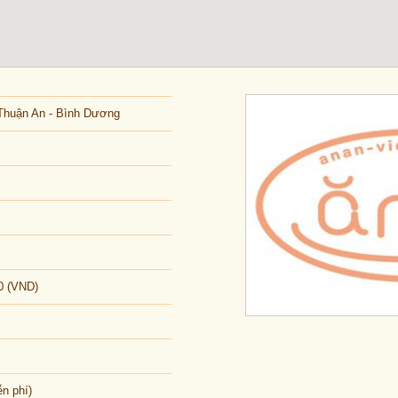
 Thuận An - Bình Dương
0 (VND)
ễn phí)