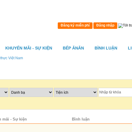
Đăng ký miễn phí
Đăng nhập
KHUYẾN MÃI - SỰ KIỆN
BẾP ĂNĂN
BÌNH LUẬN
L
thực Việt Nam
 mãi - Sự kiện
Bản đồ
Bình luận