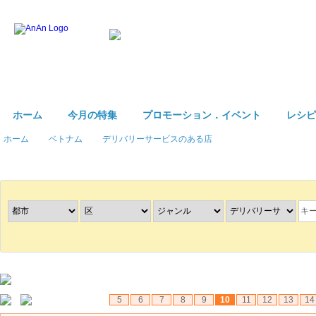
ホーム
今月の特集
プロモーション．イベント
レシピ
ホーム
ベトナム
デリバリーサービスのある店
レストラン
を探す
5
6
7
8
9
10
11
12
13
14