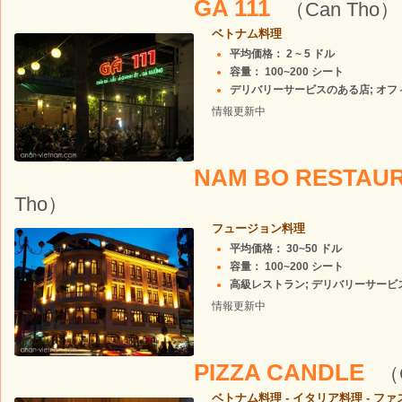
GA 111
（Can Tho）
ベトナム料理
平均価格： 2 ~ 5 ドル
容量： 100~200 シート
デリバリーサービスのある店; オフィス
情報更新中
NAM BO RESTAU
Tho）
フュージョン料理
平均価格： 30~50 ドル
容量： 100~200 シート
高級レストラン; デリバリーサービスの
情報更新中
PIZZA CANDLE
（
ベトナム料理 - イタリア料理 - フ