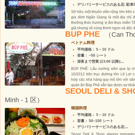
デリバリーサービスのある店; 駐車場あ
Sở hữu một khuôn viên rộng lớn trên 
gia đình Ngân Giang là một địa chỉ 
thưởng thức hương vị ẩm thực miền T
giã nhưng vô cùng thơm ngon và độc đ
BUP PHE
（Can Th
ベトナム料理
平均価格： 5 ~ 10 ドル
容量： ~50 シート
深夜まで営業 (23:00 以降);...
BÚP PHÊ- Lẩu nướng xiên que tự ch
10/2012 trên trục đường lớn Lê Lợi 
hợp các nhà hàng quy mô lớn với sâ
quán ăn Búp Phê vẫn tạo được sự khác 
SEOUL DELI & S
Minh - 1 区）
韓国料理
平均価格： 5 ~ 10 ドル
容量： 50~100 シート
デリバリーサービスのある店;...
Seoul Deli & Shop always prepares