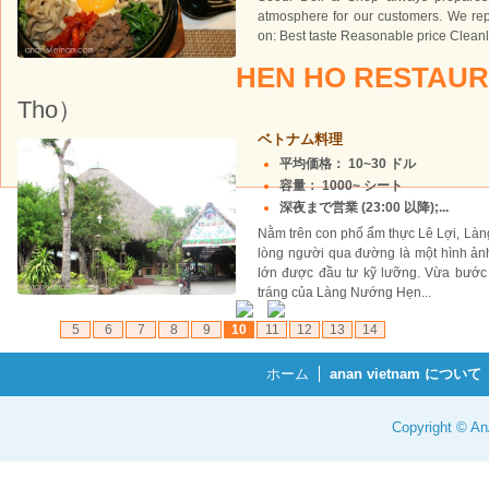
atmosphere for our customers. We rep
on: Best taste Reasonable price Cleanl
HEN HO RESTAU
Tho）
ベトナム料理
平均価格： 10~30 ドル
容量： 1000~ シート
深夜まで営業 (23:00 以降);...
Nằm trên con phố ẩm thực Lê Lợi, Là
lòng người qua đường là một hình ản
lớn được đầu tư kỹ lưỡng. Vừa bước
tráng của Làng Nướng Hẹn...
5
6
7
8
9
10
11
12
13
14
ホーム
anan vietnam について
Copyright © 