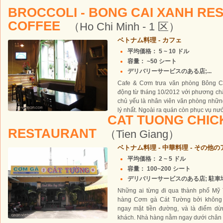
BROCCOLI - BONG CAI XANH RE
COFFEE
（Ho Chi Minh - 1 区）
ベトナム料理 - カフェ
平均価格： 5 ~ 10 ドル
容量： ~50 シート
デリバリーサービスのある店;...
Cafe & Cơm trưa văn phòng Bông Cả
động từ tháng 10/2012 với phương c
chủ yếu là nhân viên văn phòng nhữn
lý nhất. Ngoài ra quán còn phục vụ nư
CAT TUONG CHIC
RESTAURANT
（Tien Giang）
ベトナム料理 - 中華料理 - その他
平均価格： 2 ~ 5 ドル
容量： 100~200 シート
デリバリーサービスのある店; 駐車場あり
Những ai từng đi qua thành phố Mỹ T
hàng Cơm gà Cát Tường bởi không g
ngay mặt tiền đường, và là điểm dừ
khách. Nhà hàng nằm ngay dưới chân 