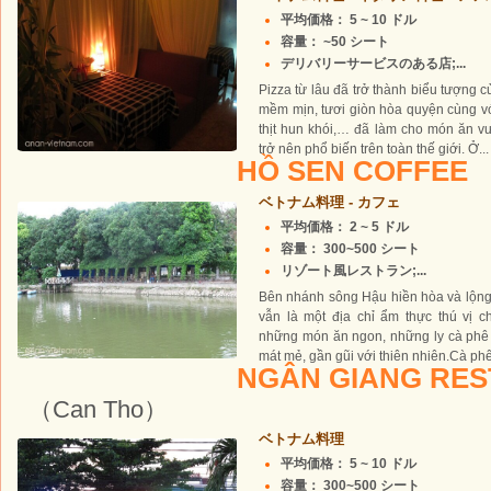
平均価格： 5 ~ 10 ドル
容量： ~50 シート
デリバリーサービスのある店;...
Pizza từ lâu đã trở thành biểu tượng
mềm mịn, tươi giòn hòa quyện cùng vớ
thịt hun khói,… đã làm cho món ăn vư
trở nên phổ biến trên toàn thế giới. Ở...
HỒ SEN COFFEE
ベトナム料理 - カフェ
平均価格： 2 ~ 5 ドル
容量： 300~500 シート
リゾート風レストラン;...
Bên nhánh sông Hậu hiền hòa và lộng
vẫn là một địa chỉ ẩm thực thú vị 
những món ăn ngon, những ly cà phê 
mát mẻ, gần gũi với thiên nhiên.Cà phê
NGÂN GIANG RE
（Can Tho）
ベトナム料理
平均価格： 5 ~ 10 ドル
容量： 300~500 シート