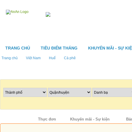
TRANG CHỦ
TIÊU ĐIỂM THÁNG
KHUYẾN MÃI - SỰ KI
Trang chủ
Việt Nam
Huế
Cà phê
Tìm nhà hàng
Thông tin
Thực đơn
Khuyến mãi - Sự kiện
Bả