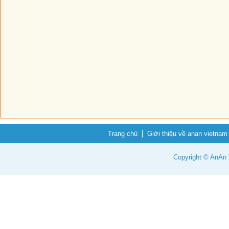
Trang chủ
Giới thiệu về anan vietnam
Copyright © AnAn V