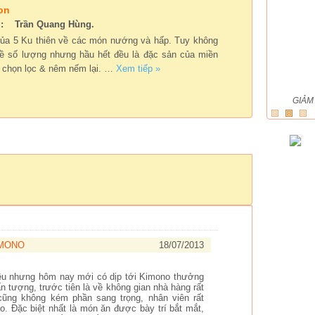
on
g: Trần Quang Hùng.
ủa 5 Ku thiên về các món nướng và hấp. Tuy không
về số lượng nhưng hầu hết đều là đặc sản của miền
 chọn lọc & nêm nếm lại.
…
Xem tiếp »
Không gian ẩm thực theo lối cung đình.
GIẢM 50%:
IMONO
18/07/2013
iều nhưng hôm nay mới có dịp tới Kimono thưởng
n tượng, trước tiên là về không gian nhà hàng rất
ũng không kém phần sang trọng, nhân viên rất
o. Đặc biệt nhất là món ăn được bày trí bắt mắt,