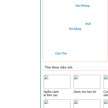
Hải Phòng
Huế
Đà Nẵng
Cần Thơ
Tìm theo tiện ích
Ngắm cảnh
Dành cho hẹn hò
Cơ
từ trên cao
vă