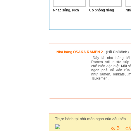
Nhạc sống, Kịch
Có phòng riêng
Nhà
Thành viên mới
Nhà hàng OSAKA RAMEN 2
（Hồ Chí Minh）
Đây là nhà hàng Mì
Ramen với nước súp
chế biến đặc biệt. Một 
ngon phải kể đến của
như Ramen, Tonkatsu, m
Tsukemen.
Bếp ĂnĂn
Thực hành tại nhà món ngon của đầu bếp
6
Kỳ
:
CÁ