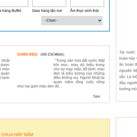
 hàng Buffet
Giao hàng tận nơi
Ẩm thực sinh thái
Tại nước 
SUMO BBQ
（Hồ Chí Minh）
Nhà hàng NƯỚNG
hoàn hảo v
Minh）
 Nhật
“Trong văn hóa đất nước Mặt
ăn hoàn t
 được
trời mọc, màu đỏ biểu trưng
số món
cho sự may mắn, tốt lành; màu
nguyên li
 quán
đen là biểu tượng của những
sắc. Là mộ
ì lạnh
điều không vui. Người Nhật lại
quan niệm rằng cuộc sống
đâu người
như hai gam màu đen đỏ...
hưởng món
một điều không h
Sau
T
 CHUA HẤP NẤM