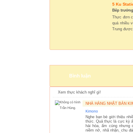
5 Ku Stati
Bếp trưởn
Thực đơn c
quá nhiều 
Trung được
Bình luận
Xem thực khách nghĩ gì!
NHÀ HÀNG NHẬT BẢN K
Trần Hùng.
Kimono
Nghe bạn bè giới thiệu nh
thức. Quả thực là cực kỳ ấ
hài hòa, ấm cúng nhưng c
niềm nở, nhã nhặn, chu đá