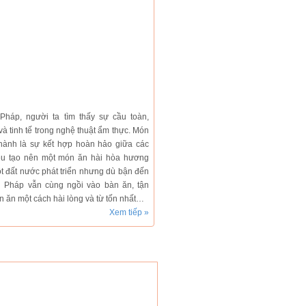
Pháp, người ta tìm thấy sự cầu toàn,
 THỊT CƯỜI (LAI LAI)
（Hồ Chí
Nhà hàng DRAGON STEAK
（Hồ Chí Mi
à tinh tế trong nghệ thuật ẩm thực. Món
Nhà hàng nổi tiến
hành là sự kết hợp hoàn hảo giữa các
món steak thơm lừ
Ngày nay, ẩm thực Nhật cũng
Âu theo phong cách
không còn xa lạ với người Việt
ệu tạo nên một món ăn hài hòa hương
trưa tại nhà hàn
Nam.Tuy nhiên, để chế biến
t đất nước phát triển nhưng dù bận đến
buffet với đa dạn
một món ăn theo đúng truyền
súp và salad.
thống Nhật mà vẫn phải hợp
 Pháp vẫn cùng ngồi vào bàn ăn, tận
khẩu vị của người Việt Nam là
 ăn một cách hài lòng và từ tốn nhất…
ề đơn...
Xem tiếp »
in nóng ẩm thực