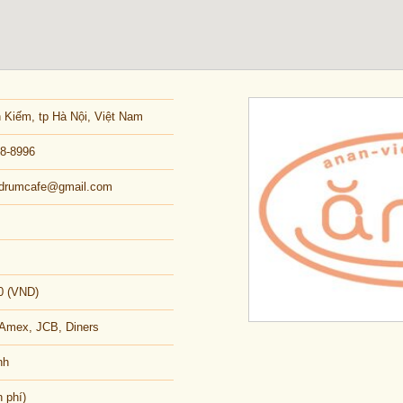
 Kiếm, tp Hà Nội, Việt Nam
28-8996
ndrumcafe@gmail.com
0 (VND)
, Amex, JCB, Diners
nh
n phí)