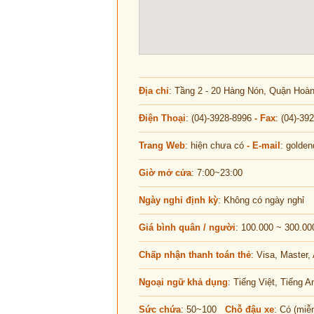
Địa chỉ
: Tầng 2 - 20 Hàng Nón, Quận Hoàn
Điện Thoại
: (04)-3928-8996
- Fax
: (04)-39
Trang Web
: hiện chưa có
- E-mail
:
golde
Giờ mở cửa
: 7:00~23:00
Ngày nghỉ định kỳ
: Không có ngày nghỉ
Giá bình quân / người
: 100.000 ~ 300.00
Chấp nhận thanh toán thẻ
: Visa, Master
Ngoại ngữ khả dụng
: Tiếng Việt, Tiếng A
Sức chứa
: 50~100
Chỗ đậu xe
: Có (miễ