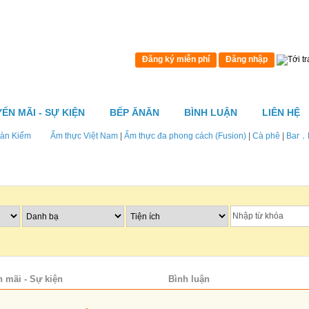
Đăng ký miễn phí
Đăng nhập
ẾN MÃI - SỰ KIỆN
BẾP ĂNĂN
BÌNH LUẬN
LIÊN HỆ
àn Kiếm
Ẩm thực Việt Nam
|
Ẩm thực đa phong cách (Fusion)
|
Cà phê
|
Bar．
 mãi - Sự kiện
Bản đồ
Bình luận