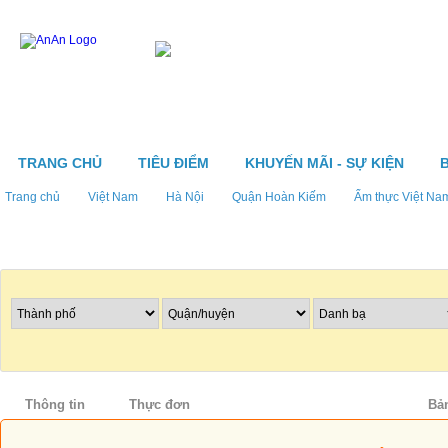
TRANG CHỦ
TIÊU ĐIỂM
KHUYẾN MÃI - SỰ KIỆN
Trang chủ
Việt Nam
Hà Nội
Quận Hoàn Kiếm
Ẩm thực Việt Na
Tìm nhà hàng
Thông tin
Thực đơn
Khuyến mãi - Sự kiện
Bả