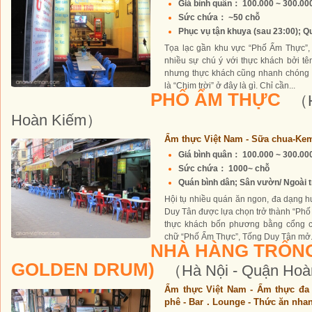
Giá bình quân： 100.000 ~ 300.0
Sức chứa： ~50 chỗ
Phục vụ tận khuya (sau 23:00); Qu
Tọa lạc gần khu vực “Phố Ẩm Thực”,
nhiều sự chú ý với thực khách bởi tê
nhưng thực khách cũng nhanh chóng
là “Chim trời” ở đây là gì. Chỉ cần...
PHỐ ẨM THỰC
（H
Hoàn Kiếm）
Ẩm thực Việt Nam - Sữa chua-Ke
Giá bình quân： 100.000 ~ 300.0
Sức chứa： 1000~ chỗ
Quán bình dân; Sân vườn/ Ngoài trờ
Hội tụ nhiều quán ăn ngon, đa dạng 
Duy Tân được lựa chọn trở thành “Ph
thực khách bốn phương bằng cổng c
chữ “Phố Ẩm Thực”, Tống Duy Tân mở.
NHÀ HÀNG TRỐNG
GOLDEN DRUM)
（Hà Nội - Quận Ho
Ẩm thực Việt Nam - Ẩm thực đa 
phê - Bar．Lounge - Thức ăn nha