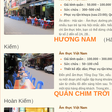
Giá bình quân： 50.000 ~ 100.00
Sức chứa： 300~500 chỗ
Phục vụ tận khuya (sau 23:00); Quá
Ăn đêm - Hải sản - Ẩm thực đường ph
nhiều bạn trẻ tại Hà Nội nhắc đến. N
chí ẩm thực trên, bạn có thể dừng châ
từ số 2 đến số 2A, 2B...
HƯƠNG NAM
（Hà
Kiếm）
Ẩm thực Việt Nam
Giá bình quân： 100.000 ~ 300.0
Sức chứa： 50~100 chỗ
Thiết kế độc đáo; Phục vụ tận khuy
Đến phố ẩm thực Tống Duy Tân, nếu đ
ra một đoạn phố ngắn tập trung khoản
sản từ chiều tối đến sáng hôm sau. 
một nhà hàng đông khách. Trong khi...
QUÁN CHIM TRỜI
Hoàn Kiếm）
Ẩm thực Việt Nam