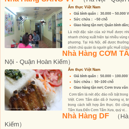
Ẩm thực Việt Nam
Giá bình quân： 30.000 ~ 50.000 
Sức chứa： ~50 chỗ
Giao hàng tận nơi; Quán bình dân; 
Là một đặc sản của xứ Huế được nhi
nhanh chóng xuất hiện tại nhiều vùng
phương. Tại Hà Nội, để được thưởng
chính chủ quán là người gốc Huế (cũng
Nhà Hàng CƠM T
Nội - Quận Hoàn Kiếm）
Ẩm thực Việt Nam
Giá bình quân： 50.000 ~ 100.00
Sức chứa： 50~100 chỗ
Giao hàng tận nơi; Cơm trưa văn p
Cơm tấm là nét độc đáo nổi bật trong
Việt. Cơm Tấm dân dã ở hương vị, tin
trong cách kết hợp ẩm thực. Đó cũn
Tấm Xưa.Đến Cơm Tấm Xưa, quý vị...
Nhà Hàng DF
（Hà 
Kiếm）