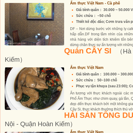
Ẩm thực Việt Nam - Cà phê
Giá bình quân： 30.000 ~ 50.000 
Sức chứa： ~50 chỗ
Thiết kế độc đáo; Cơm trưa văn ph
DF – Nơi dừng bước với những ly caf
hấp dẫn.DF trong tầm nhìn của nhữn
nhà hàng với diện tích khiêm tốn bê
dừng chân thực sự ấn tượng với những 
Quán CÂY SI
（Hà 
Kiếm）
Ẩm thực Việt Nam
Giá bình quân： 100.000 ~ 300.0
Sức chứa： 50~100 chỗ
Phục vụ tận khuya (sau 23:00); C
Ấn tượng với thực khách ngoài các m
Phố Ẩm Thực như chim quay, gà tần, Q
đẹp đến thực khách bởi một không gi
Cây Si, thực khách thường thích thú với
HẢI SẢN TỐNG D
Nội - Quận Hoàn Kiếm）
Ẩm thực Việt Nam