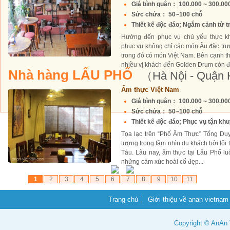
Giá bình quân： 100.000 ~ 300.0
Sức chứa： 50~100 chỗ
Thiết kế độc đáo; Ngắm cảnh từ tr
Hướng đến phục vụ chủ yếu thực k
phục vụ không chỉ các món Âu đặc tr
trong đó có món Việt Nam. Bên cạnh 
nhiều vị khách đến Golden Drum còn đ
Nhà hàng LẨU PHỐ
（Hà Nội - Quận
Ẩm thực Việt Nam
Giá bình quân： 100.000 ~ 300.0
Sức chứa： 50~100 chỗ
Thiết kế độc đáo; Phục vụ tận khuy
Tọa lạc trên “Phố Ẩm Thực” Tống Du
tượng trong tầm nhìn du khách bởi lối t
Tàu. Lâu nay, ẩm thực tại Lẩu Phố l
những cảm xúc hoài cổ đẹp...
1
2
3
4
5
6
7
8
9
10
11
Trang chủ
Giới thiệu về anan vietnam
Copyright © AnAn V