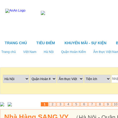
TRANG CHỦ
TIÊU ĐIỂM
KHUYẾN MÃI - SỰ KIỆN
Trang chủ
Việt Nam
Hà Nội
Quận Hoàn Kiếm
Ẩm thực Việt Na
Tìm nhà hàng
1
2
3
4
5
6
7
8
9
10
Nhà Hàng SANG VY
（Hà Nội - Quận