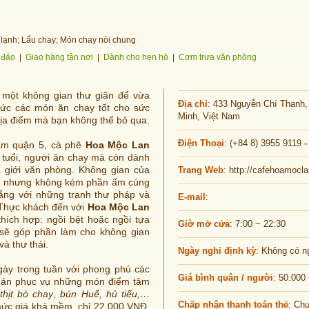
lạnh; Lẩu chay; Món chay nói chung
 đáo
|
Giao hàng tận nơi
|
Dành cho hẹn hò
|
Cơm trưa văn phòng
 một không gian thư giãn để vừa
Địa chỉ
: 433 Nguyễn Chí Thanh,
hức các món ăn chay tốt cho sức
Minh, Việt Nam
địa điểm mà bạn không thể bỏ qua.
Điện Thoại
: (+84 8) 3955 9119
-
 tâm quận 5, cà phê
Hoa Mộc Lan
n tuổi, người ăn chay mà còn dành
à giới văn phòng. Không gian của
Trang Web
: http://cafehoamocl
g nhưng không kém phần ấm cúng
ắng với những tranh thư pháp và
E-mail
:
 Thực khách đến với
Hoa Mộc Lan
thích hợp: ngồi bệt hoặc ngồi tựa
Giờ mở cửa
: 7:00 ~ 22:30
i sẽ góp phần làm cho không gian
à thư thái.
Ngày nghỉ định kỳ
: Không có n
ày trong tuần với phong phú các
Giá bình quân / người
: 50.000
quán phục vụ những món điểm tâm
thịt bò chay
,
bún Huế, hủ tiếu,…
Chấp nhận thanh toán thẻ
: Ch
mức giá khá mềm, chỉ 22.000 VNĐ.