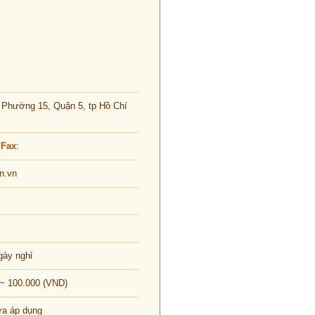
 Phường 15, Quận 5, tp Hồ Chí
 Fax
:
an.vn
gày nghỉ
 ~ 100.000 (VND)
ưa áp dụng