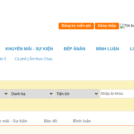
Đăng ký miễn phí
Đăng nhập
KHUYẾN MÃI - SỰ KIỆN
BẾP ĂNĂN
BÌNH LUẬN
L
ận 5
Cà phê
|
Ẩm thực Chay
 mãi - Sự kiện
Bản đồ
Bình luận