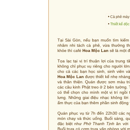
•
Cà phê máy 
•
Thiết kế độc
Tại Sài Gòn, nếu bạn muốn tìm kiếm
nhâm nhi tách cà phê, vừa thưởng t
khỏe thì café
Hoa Mộc Lan
sẽ là một 
Tọa lạc tại vị trí thuận lợi của trung
không chỉ phục vụ riêng cho người lớ
cho cả các bạn học sinh, sinh viên v
Hoa Mộc Lan
được thiết kế nhẹ nhàn
và thân thiện. Quán được sơn màu tr
các câu kinh Phật treo ở 2 bên tường.
có thể chọn cho mình một vị trí ngồi 
lưng. Những giai điệu nhạc không lờ
ẩm thực của bạn thêm phần sinh động v
Quán phục vụ từ 7h đến 22h30 các ng
món chay và thức uống. Buổi sáng, 
đặc biệt như
Phở Thanh Tịnh
ăn với
Buổi trưa có cơm trưa văn phòng với 