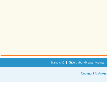
Trang chủ
Giới thiệu về anan vietnam
Copyright © AnAn V