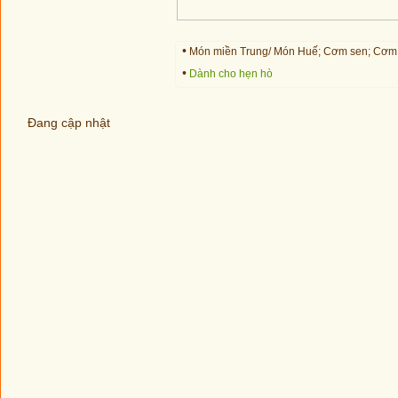
•
Món miền Trung/ Món Huế; Cơm sen; Cơm cá
•
Dành cho hẹn hò
Đang cập nhật