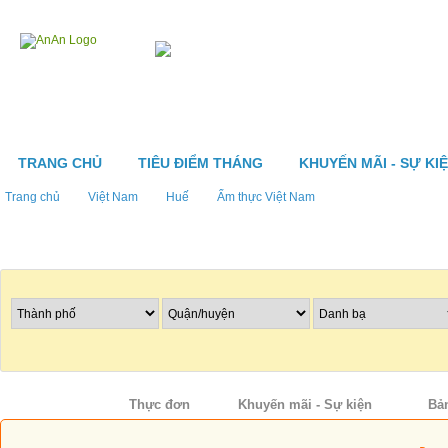
TRANG CHỦ
TIÊU ĐIỂM THÁNG
KHUYẾN MÃI - SỰ KI
Trang chủ
Việt Nam
Huế
Ẩm thực Việt Nam
Tìm nhà hàng
Thông tin
Thực đơn
Khuyến mãi - Sự kiện
Bả