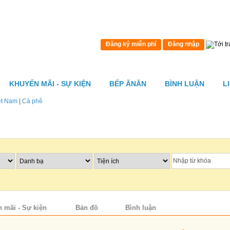
Đăng ký miễn phí
Đăng nhập
KHUYẾN MÃI - SỰ KIỆN
BẾP ĂNĂN
BÌNH LUẬN
L
ệt Nam
|
Cà phê
 mãi - Sự kiện
Bản đồ
Bình luận