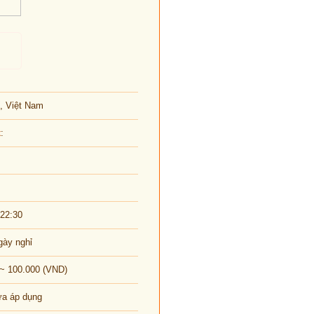
ế, Việt Nam
x
:
-22:30
gày nghỉ
 ~ 100.000 (VND)
ưa áp dụng