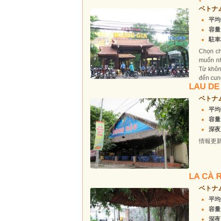
ベトナ
平均
容量
駐車
Chọn ch
muốn nh
Từ khôn
đến cung
LAU DE
ベトナ
平均価
容量
深夜ま
情報更
LA CÀ 
ベトナ
平均
容量
深夜ま