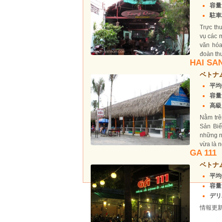
容量
駐車場
Trực th
vụ các 
văn hóa
đoàn thu
HAI SA
ベトナ
平均
容量
高級
Nằm trê
Sản Biể
những n
vừa là n
GA 111
ベトナ
平均
容量
デリ
情報更