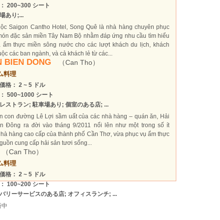
： 200~300 シート
あり;...
uộc Saigon Cantho Hotel, Song Quê là nhà hàng chuyên phục
món đặc sản miền Tây Nam Bộ nhằm đáp ứng nhu cầu tìm hiểu
 ẩm thực miền sông nước cho các lượt khách du lịch, khách
ộc các ban ngành, và cả khách lẻ từ các...
N BIEN DONG
（Can Tho）
ム料理
価格： 2 ~ 5 ドル
： 500~1000 シート
レストラン; 駐車場あり; 個室のある店; ...
n con đường Lê Lợi sầm uất của các nhà hàng – quán ăn, Hải
n Đông ra đời vào tháng 9/2011 nổi lên như một trong số ít
hà hàng cao cấp của thành phố Cần Thơ, vừa phục vụ ẩm thực
guồn cung cấp hải sản tươi sống...
（Can Tho）
ム料理
価格： 2 ~ 5 ドル
： 100~200 シート
バリーサービスのある店; オフィスランチ; ...
新中