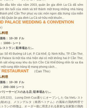
lần đầu tiên vào năm 2003, quán ăn gia đình La Cà đã sớm
ịnh tên tuổi của mình và trở thành một trong những nhà hàng
 thành phố Cần Thơ phục vụ các món ngon đặc trưng của miền
 Bộ.Quán ăn gia đình La Cà sở hữu một khuôn...
D PALACE WEDDING & CONVENTION
o）
ム料理
価格： 10~30 ドル
： 1000~ シート
レストラン; 駐車場あり;...
tạc Số 45 Đường Lê Lợi, P. Cái Khế, Q. Ninh Kiều, TP. Cần Thơ,
 Palace là một tòa nhà hiện đại có một không hai ở Cần Thơ,
h sát vòng xoay khu du lịch Cồn Cái Khế.Đứng nhìn từ xa tòa
 một cung điện tráng lệ mang phong cách...
T RESTAURANT
（Can Tho）
ム料理
価格： 10~30 ドル
： 200~300 シート
バリーサービスのある店; 駐車場あり;...
10月22日、Luong Dinh Cua通りにオープンした Ga Vietレスト
お勧めは、メコンデルタ（南西ベトナム）の風味の鶏肉料理で
ストランの特徴は、オーダー後に用意される新鮮な自家製の鶏肉