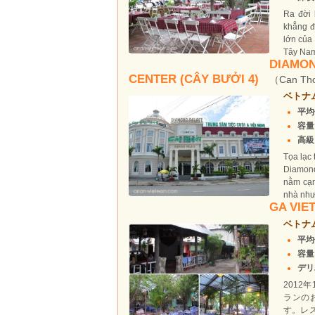
Ra đời 
khẳng đ
lớn của
Tây Nam
DIAMON
CENTER (CÂY BƯỞI 4)
（Can Th
ベトナ
平均
容量
高級
Tọa lạc 
Diamond
nằm cạn
nhà như
GA VIE
ベトナ
平均
容量
デリ
2012年
ランの
す。レ