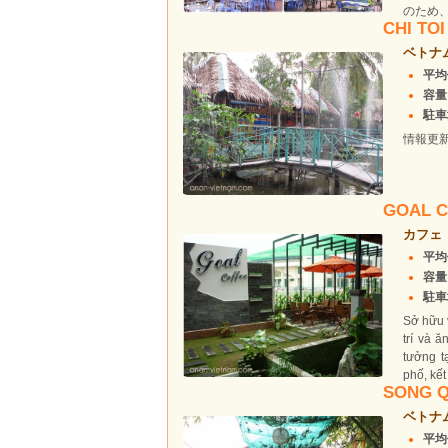
のため、
CHI TO
ベトナ
平均
容量
駐車場
情報更
GOAL 
カフェ
平均
容量
駐車
Sở hữu v
trí và 
tưởng t
phố, kết
SONG
ベトナ
平均