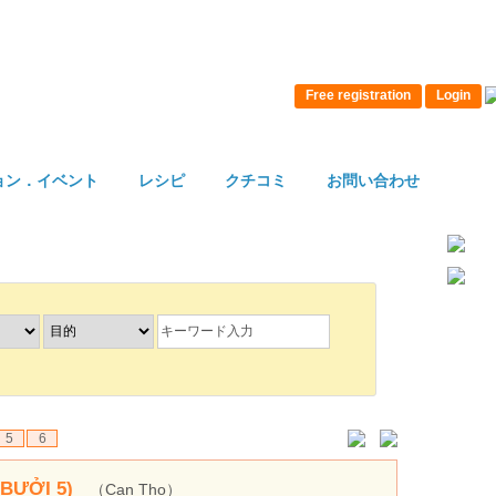
Free registration
Login
ョン．イベント
レシピ
クチコミ
お問い合わせ
5
6
BƯỞI 5)
（Can Tho）