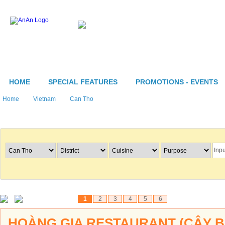
HOME
SPECIAL FEATURES
PROMOTIONS - EVENTS
Home
Vietnam
Can Tho
Search Restaurants
1
2
3
4
5
6
HOÀNG GIA RESTAURANT (CÂY B