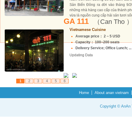
Sản Biển Đông ra đời vào tháng 9/20
những nhà hàng cao cấp của thành ph
vừa là nguồn cung cấp hải sản tươi sốn
GA 111
（Can Tho 
Vietnamese Cuisine
Average price： 2 ~ 5 USD
Capacity： 100~200 seats
Delivery Service; Office Lunch; ...
Updating Data
1
2
3
4
5
6
Home
About anan vietnam
Copyright © AnAn V