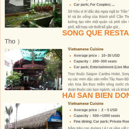
Car park; For Couples; ...
Sở hữu vị trí đắc địa ngay ngã tư Trần 
trí và ăn uống của thành phố Cần Th
tưởng tạo nên một quán cà phê sân 
phố, kết hợp với thiết kế gần gũi...
SONG QUE REST
Tho ）
Vietnamese Cuisine
Average price： 10~30 USD
Capacity： 200~300 seats
Car park; Entertainment (Live Musi
Trực thuộc Saigon Cantho Hotel, So
vụ các món đặc sản miền Tây Nam Bộ
văn hóa ẩm thực miền sông nước cho
đoàn thuộc các ban ngành, và cả khách 
HAI SAN BIEN D
Vietnamese Cuisine
Average price： 2 ~ 5 USD
Capacity： 500->1000 seats
Fine dining; Car park; Private Roo
Nằm trên con đường Lê Lợi sầm uất c