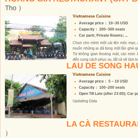
Tho ）
Vietnamese Cuisine
Average price： 10~30 USD
Capacity： 200~300 seats
Car park; Private Rooms; ...
Chọn cho mình một cái tên mộc mạc, 
muốn những ai đã từng một lần ghé q
Từ không gian thoáng mát, các món 
đến cung cách phục vụ, tất cả sẽ làm b
LAU DE SONG H
Vietnamese Cuisine
Average price： 5 ~ 10 USD
Capacity： 100~200 seats
Open Till Late (after 23:00); Car pa
Updating Data
LA CÀ RESTAUR
）