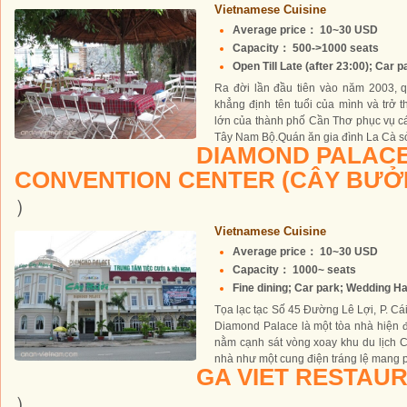
Vietnamese Cuisine
Average price： 10~30 USD
Capacity： 500->1000 seats
Open Till Late (after 23:00); Car p
Ra đời lần đầu tiên vào năm 2003, 
khẳng định tên tuổi của mình và trở
lớn của thành phố Cần Thơ phục vụ c
Tây Nam Bộ.Quán ăn gia đình La Cà sở
DIAMOND PALACE
CONVENTION CENTER (CÂY BƯỞI
）
Vietnamese Cuisine
Average price： 10~30 USD
Capacity： 1000~ seats
Fine dining; Car park; Wedding Hal
Tọa lạc tạc Số 45 Đường Lê Lợi, P. Cái
Diamond Palace là một tòa nhà hiện 
nằm cạnh sát vòng xoay khu du lịch 
nhà như một cung điện tráng lệ mang p
GA VIET RESTAU
）