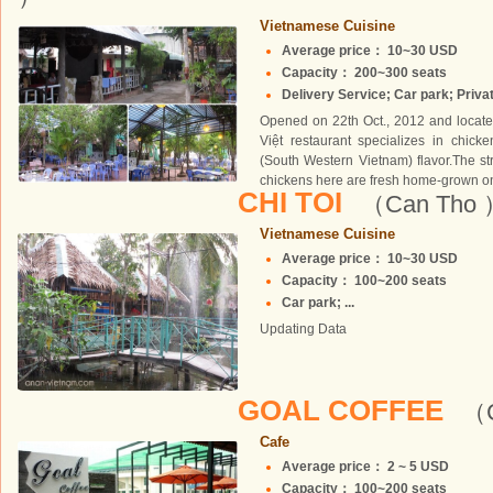
Vietnamese Cuisine
Average price： 10~30 USD
Capacity： 200~300 seats
Delivery Service; Car park; Priva
Opened on 22th Oct., 2012 and locat
Việt restaurant specializes in chick
(South Western Vietnam) flavor.The stri
chickens here are fresh home-grown one
CHI TOI
（Can Tho 
Vietnamese Cuisine
Average price： 10~30 USD
Capacity： 100~200 seats
Car park; ...
Updating Data
GOAL COFFEE
（C
Cafe
Average price： 2 ~ 5 USD
Capacity： 100~200 seats