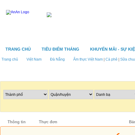
TRANG CHỦ
TIÊU ĐIỂM THÁNG
KHUYẾN MÃI - SỰ KI
Trang chủ
Việt Nam
Đà Nẵng
Ẩm thực Việt Nam
|
Cà phê
|
Sữa chu
Tìm nhà hàng
Thông tin
Thực đơn
Khuyến mãi - Sự kiện
Bả