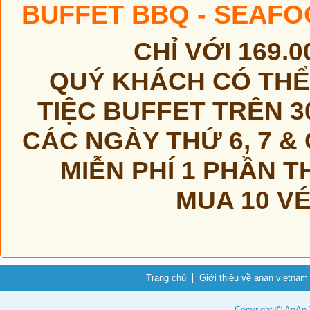
BUFFET BBQ - SEAF
CHỈ VỚI 169.
QUÝ KHÁCH CÓ TH
TIỆC BUFFET TRÊN 3
CÁC NGÀY THỨ 6, 7 &
MIỄN PHÍ 1 PHẦN 
MUA 10 VÉ
Trang chủ
Giới thiệu về anan vietnam
Copyright © AnAn V