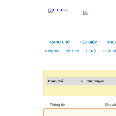
TRANG CHỦ
TIÊU ĐIỂM
KHUY
Trang chủ
Việt Nam
Hà Nội
Quận Đố
Tìm nhà hàng
Thông tin
Thực đơn
Khuyến