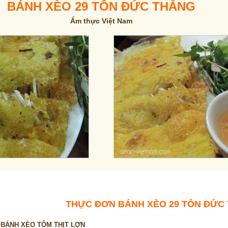
BÁNH XÈO 29 TÔN ĐỨC THẮNG
Ẩm thực Việt Nam
THỰC ĐƠN BÁNH XÈO 29 TÔN ĐỨC
HẮNG
BÁNH XÈO TÔM THỊT LỢN