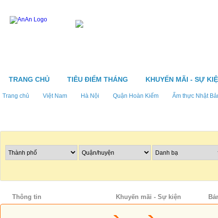
TRANG CHỦ
TIÊU ĐIỂM THÁNG
KHUYẾN MÃI - SỰ KI
Trang chủ
Việt Nam
Hà Nội
Quận Hoàn Kiếm
Ẩm thực Nhật Bả
Tìm nhà hàng
Thông tin
Thực đơn
Khuyến mãi - Sự kiện
Bả