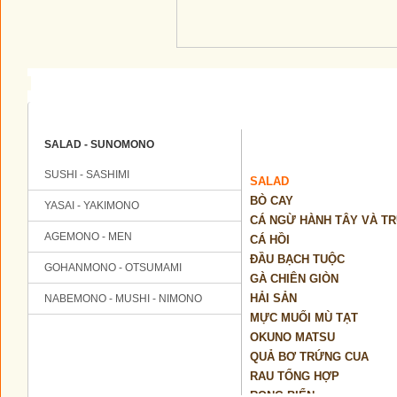
Thực đơn
SALAD - SUNOMONO
SUSHI - SASHIMI
SALAD
BÒ CAY
YASAI - YAKIMONO
CÁ NGỪ HÀNH TÂY VÀ T
AGEMONO - MEN
CÁ HỒI
ĐẦU BẠCH TUỘC
GOHANMONO - OTSUMAMI
GÀ CHIÊN GIÒN
HẢI SẢN
NABEMONO - MUSHI - NIMONO
MỰC MUỐI MÙ TẠT
OKUNO MATSU
QUẢ BƠ TRỨNG CUA
RAU TỔNG HỢP
RONG BIỂN