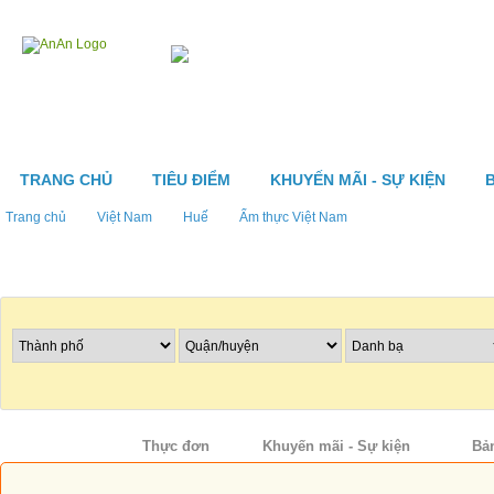
TRANG CHỦ
TIÊU ĐIỂM
KHUYẾN MÃI - SỰ KIỆN
Trang chủ
Việt Nam
Huế
Ẩm thực Việt Nam
Tìm nhà hàng
Thông tin
Thực đơn
Khuyến mãi - Sự kiện
Bả