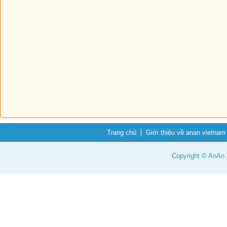
Trang chủ
Giới thiệu về anan vietnam
Copyright © AnAn V