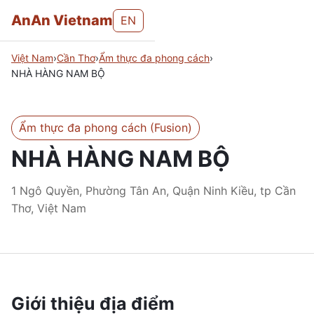
AnAn Vietnam
EN
Việt Nam
›
Cần Thơ
›
Ẩm thực đa phong cách
›
NHÀ HÀNG NAM BỘ
Ẩm thực đa phong cách (Fusion)
NHÀ HÀNG NAM BỘ
1 Ngô Quyền, Phường Tân An, Quận Ninh Kiều, tp Cần
Thơ, Việt Nam
Giới thiệu địa điểm