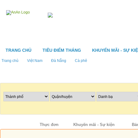
TRANG CHỦ
TIÊU ĐIỂM THÁNG
KHUYẾN MÃI - SỰ KI
Trang chủ
Việt Nam
Đà Nẵng
Cà phê
Tìm nhà hàng
Thông tin
Thực đơn
Khuyến mãi - Sự kiện
Bả