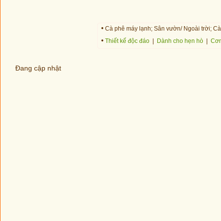
•
Cà phê máy lạnh; Sân vườn/ Ngoài trời; Cà
•
Thiết kế độc đáo
|
Dành cho hẹn hò
|
Cơm
Đang cập nhật