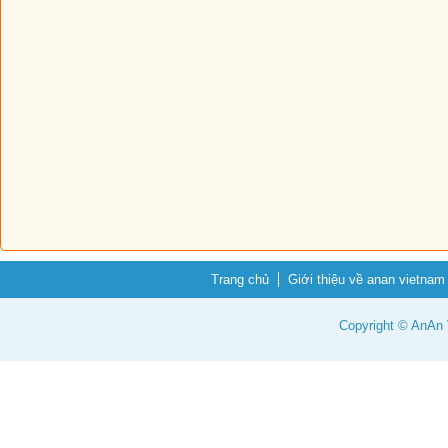
Trang chủ
Giới thiệu về anan vietnam
Copyright © AnAn V