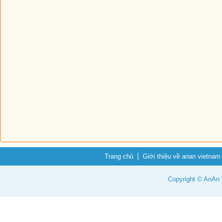
Trang chủ
Giới thiệu về anan vietnam
Copyright © AnAn V