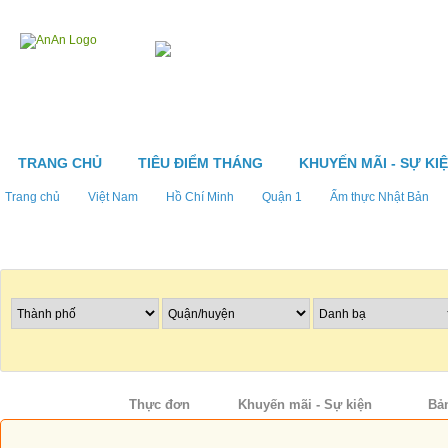
TRANG CHỦ
TIÊU ĐIỂM THÁNG
KHUYẾN MÃI - SỰ KI
Trang chủ
Việt Nam
Hồ Chí Minh
Quận 1
Ẩm thực Nhật Bản
Tìm nhà hàng
Thông tin
Thực đơn
Khuyến mãi - Sự kiện
Bả