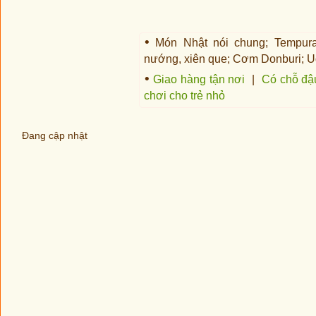
•
Món Nhật nói chung; Tempura 
nướng, xiên que; Cơm Donburi; Ud
•
Giao hàng tận nơi
|
Có chỗ đậ
chơi cho trẻ nhỏ
Đang cập nhật