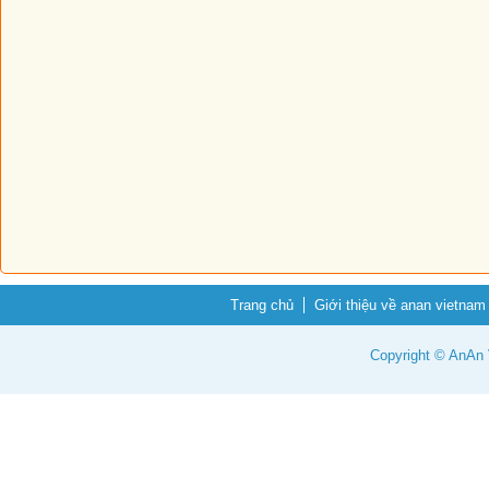
Trang chủ
Giới thiệu về anan vietnam
Copyright © AnAn V