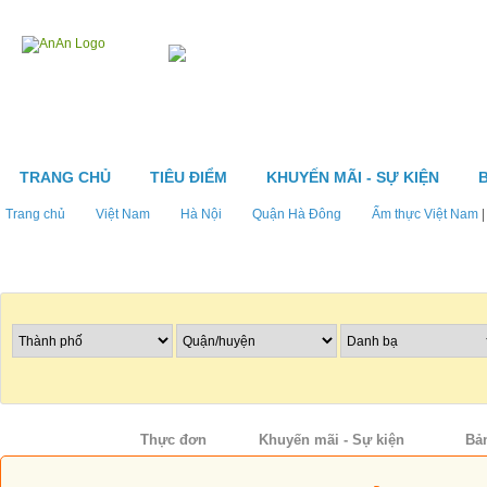
TRANG CHỦ
TIÊU ĐIỂM
KHUYẾN MÃI - SỰ KIỆN
Trang chủ
Việt Nam
Hà Nội
Quận Hà Đông
Ẩm thực Việt Nam
Tìm nhà hàng
Thông tin
Thực đơn
Khuyến mãi - Sự kiện
Bả