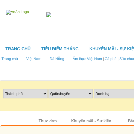
TRANG CHỦ
TIÊU ĐIỂM THÁNG
KHUYẾN MÃI - SỰ KI
Trang chủ
Việt Nam
Đà Nẵng
Ẩm thực Việt Nam
|
Cà phê
|
Sữa chu
Tìm nhà hàng
Thông tin
Thực đơn
Khuyến mãi - Sự kiện
Bả