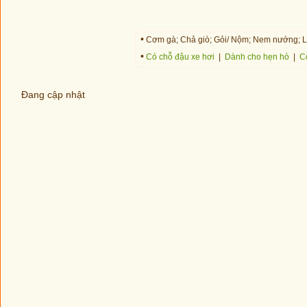
•
Cơm gà; Chả giò; Gỏi/ Nộm; Nem nướng; Lẩ
•
Có chỗ đậu xe hơi
|
Dành cho hẹn hò
|
C
Đang cập nhật