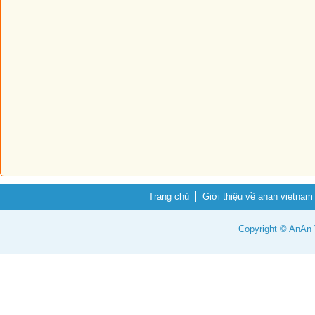
Trang chủ
Giới thiệu về anan vietnam
Copyright © AnAn V