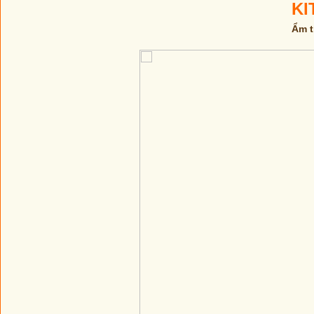
KI
Ẩm t