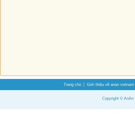
Trang chủ
Giới thiệu về anan vietnam
Copyright © AnAn V