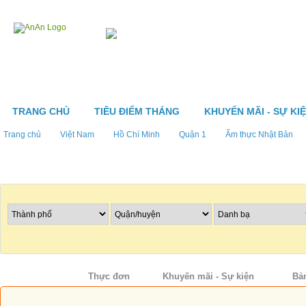
TRANG CHỦ
TIÊU ĐIỂM THÁNG
KHUYẾN MÃI - SỰ KI
Trang chủ
Việt Nam
Hồ Chí Minh
Quận 1
Ẩm thực Nhật Bản
Tìm nhà hàng
Thông tin
Thực đơn
Khuyến mãi - Sự kiện
Bả