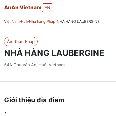
AnAn Vietnam
EN
Việt Nam
›
Huế
›
Nhà hàng Pháp
›
NHÀ HÀNG LAUBERGINE
Ẩm thực Pháp
NHÀ HÀNG LAUBERGINE
54A Chu Văn An, Huế, Vietnam
Giới thiệu địa điểm
•