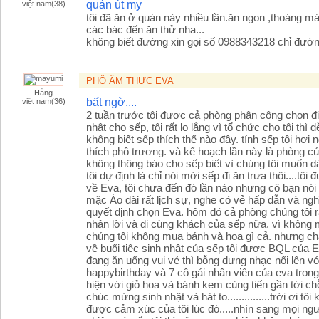
quán út my
việt nam(38)
tôi đã ăn ở quán này nhiều lần.ăn ngon ,thoáng m
các bác đến ăn thử nha...
không biết đường xin gọi số 0988343218 chỉ đườ
PHỐ ẨM THỰC EVA
Hằng
bất ngờ....
viêt nam(36)
2 tuần trước tôi được cả phòng phân công chọn đị
nhật cho sếp, tôi rất lo lắng vì tổ chức cho tôi thì 
không biết sếp thích thế nào đây. tính sếp tôi hơi
thích phô trương. và kế hoạch lần này là phòng củ
không thông báo cho sếp biết vì chúng tôi muốn 
tôi dự định là chỉ nói mời sếp đi ăn trưa thôi....tôi
về Eva, tôi chưa đến đó lần nào nhưng cô bạn nó
mặc Áo dài rất lịch sự, nghe có vẻ hấp dẫn và ngh
quyết định chọn Eva. hôm đó cả phòng chúng tôi r
nhận lời và đi cùng khách của sếp nữa. vì không 
chúng tôi không mua bánh và hoa gì cả. nhưng chẳ
về buổi tiệc sinh nhật của sếp tôi được BQL của Ev
đang ăn uống vui vẻ thì bỗng dưng nhạc nổi lên v
happybirthday và 7 cô gái nhân viên của eva trong
hiện với giỏ hoa và bánh kem cùng tiến gần tới chỗ
chúc mừng sinh nhật và hát to...............trời ơi tô
được cảm xúc của tôi lúc đó.....nhìn sang mọi ngư