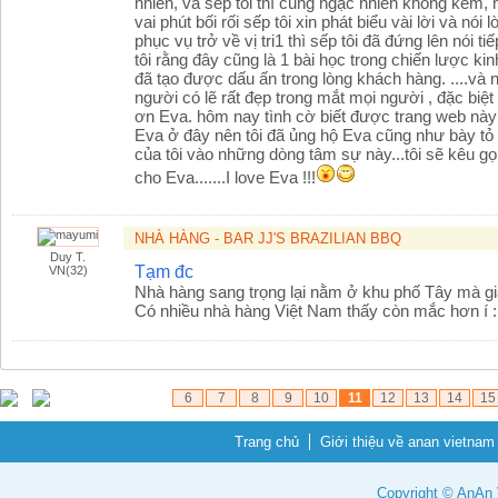
nhiên, và sếp tôi thì cũng ngạc nhiên không kém,
vai phút bối rối sếp tôi xin phát biểu vài lời và nói
phục vụ trở về vị tri1 thì sếp tôi đã đứng lên nói 
tôi rằng đây cũng là 1 bài học trong chiến lược ki
đã tạo được dấu ấn trong lòng khách hàng. ....và 
người có lẽ rất đẹp trong mắt mọi người , đặc biệt là
ơn Eva. hôm nay tình cờ biết được trang web này 
Eva ở đây nên tôi đã ủng hộ Eva cũng như bày t
của tôi vào những dòng tâm sự này...tôi sẽ kêu gọ
cho Eva.......I love Eva !!!
NHÀ HÀNG - BAR JJ'S BRAZILIAN BBQ
Duy T.
Tạm đc
VN(32)
Nhà hàng sang trọng lại nằm ở khu phố Tây mà giá
Có nhiều nhà hàng Việt Nam thấy còn mắc hơn í :
6
7
8
9
10
11
12
13
14
15
Trang chủ
Giới thiệu về anan vietnam
Copyright © AnAn V