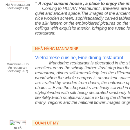
“ A royal cuisine house , a place to enjoy the i
Hoi An restaurant
Coming to HOI AN Restaurant , travelers
are f
Vietnam(2000)
quiet and ancient space.The images of the ancien
nice wooden screen, sophisticatedly carved table
the silk lantern or the embroidered pictures on th
ceilings with exquisite interior, bringing the rustic
restaurant.
NHÀ HÀNG MANDARINE
Vietnamese cuisine, Fine dining restaurant
Mandarine
restaurant is decorated in the st
Mandarine - Hoi
architecture as the wholly timber. Just step into th
An restaurant
Vietnam(1997)
restaurant, diners will immediately feel the differe
world when the whole campus is an ancient space, 
are crafted by wooden from doors, the entrance up t
chairs ... Even the chopsticks are finely carved in 
style,blended with silk being decorated randomly 
flexibility.Each sculptural space to bring the differe
many regions and the national flower images or g
QUÁN ÚT MY
tư cò