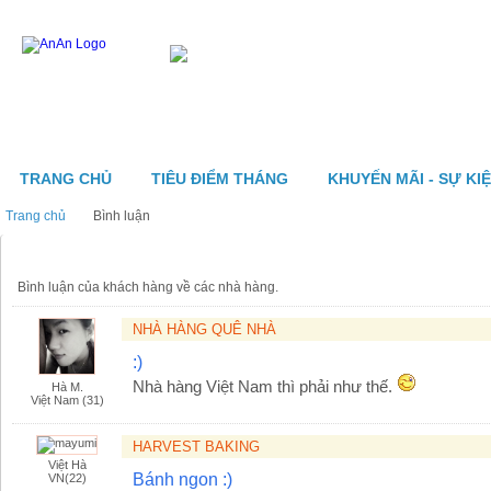
TRANG CHỦ
TIÊU ĐIỂM THÁNG
KHUYẾN MÃI - SỰ KI
Trang chủ
Bình luận
Bình luận
Bình luận ​​của khách hàng về các nhà hàng.
NHÀ HÀNG QUÊ NHÀ
:)
Nhà hàng Việt Nam thì phải như thế.
Hà M.
Việt Nam (31)
HARVEST BAKING
Việt Hà
Bánh ngon :)
VN(22)