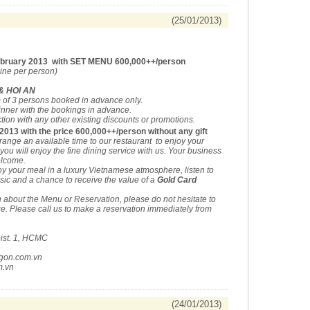
(25/01/2013)
bruary 2013 with SET MENU 600,000++/person
wine per person)
& HOI AN
of 3 persons booked in advance only.
inner with the bookings in advance.
ion with any other existing discounts or promotions.
,2013 with the price 600,000++/person without any gift
rrange an available time to our restaurant to enjoy your
ou will enjoy the fine dining service with us. Your business
elcome.
oy your meal in a luxury Vietnamese atmosphere, listen to
music and a chance to receive the value of a
Gold Card
about the Menu or Reservation, please do not hesitate to
e.
Please call us to make a reservation immediately from
ist. 1, HCMC
gon.com.vn
m.vn
(24/01/2013)