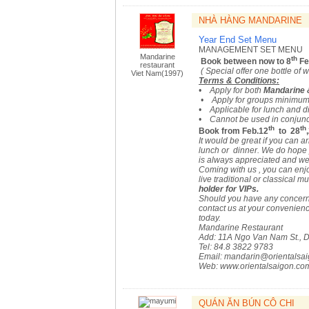
NHÀ HÀNG MANDARINE
Year End Set Menu
MANAGEMENT SET MENU
Mandarine
th
Book between now to 8
Fe
restaurant
( Special offer one bottle of 
Viet Nam(1997)
Terms & Conditions:
• Apply for both
Mandarine 
• Apply for groups minimum 
• Applicable for lunch and d
• Cannot be used in conjunct
th
th
Book from Feb.12
to 28
It would be great if you can a
lunch or dinner. We do hope y
is always appreciated and w
Coming with us , you can enj
live traditional or classical 
holder for VIPs.
Should you have any concern 
contact us at your convenienc
today.
Mandarine Restaurant
Add: 11A Ngo Van Nam St., D
Tel: 84.8 3822 9783
Email:
mandarin@orientalsai
Web: www.orientalsaigon.co
QUÁN ĂN BÚN CÔ CHI