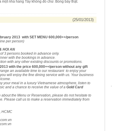
à một nhà hàng Tây không đó chứ. Bóng bẩy thật.
(25/01/2013)
bruary 2013 with SET MENU 600,000++/person
wine per person)
& HOI AN
of 3 persons booked in advance only.
inner with the bookings in advance.
ion with any other existing discounts or promotions.
,2013 with the price 600,000++/person without any gift
rrange an available time to our restaurant to enjoy your
ou will enjoy the fine dining service with us. Your business
elcome.
oy your meal in a luxury Vietnamese atmosphere, listen to
.
music and a chance to receive the value of a
Gold Card
about the Menu or Reservation, please do not hesitate to
e.
Please call us to make a reservation immediately from
 1, HCMC
.com.vn
.com.vn