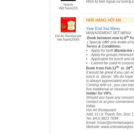
Nhìn từ bên ngoài cứ tưởng l
Huỳnh
Việt Nam(23)
NHÀ HÀNG HỘI AN
Year End Set Menu
MANAGEMENT SET MENU
Hoi An Restaurant
th
Book between now to 8
Fe
Viet Nam(2000)
( Special offer one bottle of 
Terms & Conditions:
• Apply for both
Mandarine 
• Apply for groups minimum 
• Applicable for lunch and d
• Cannot be used in conjunct
th
th
Book from Feb.12
to 28
It would be great if you can a
lunch or dinner. We do hope y
is always appreciated and w
Coming with us , you can enj
live traditional or classical 
holder for VIPs.
Should you have any concern 
contact us at your convenienc
today.
Hoi An Restaurant
Add: 11 Le Thanh Ton, Dist.
Tel: 84.8 3823 7694
Email:
hoian@orientalsaigon
Website: www.orientalsaigon