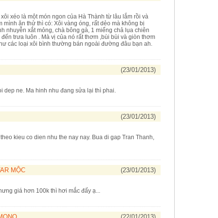
 xôi xéo là một món ngon của Hà Thành từ lâu lắm rồi và
m mình ăn thử thì có: Xôi vàng óng, rất dẻo mà không bị
nh nhuyễn xắt mỏng, chà bông gà, 1 miếng chả lụa chiên
đến trưa luôn . Mà vị của nó rất thơm ,bùi bùi và giòn thơm
hư các loại xôi bình thường bán ngoài đường đâu bạn ah.
(23/01/2013)
i dep ne. Ma hinh nhu đang sửa lại thì phai.
(23/01/2013)
e theo kieu co dien nhu the nay nay. Bua di gap Tran Thanh,
TAR MỘC
(23/01/2013)
ưng giá hơn 100k thì hơi mắc đấy ạ...
IMONO
(22/01/2013)