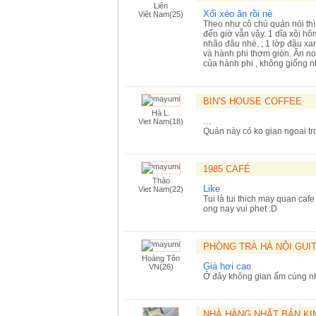
Liên
Xối xéo ăn rồi nè
Việt Nam(25)
Theo như cô chủ quán nói thì
đến giờ vẫn vậy. 1 dĩa xôi hô
nhão đâu nhé, ; 1 lớp đậu xa
và hành phi thơm giòn. Ăn no 
của hành phi , không giống n
BIN'S HOUSE COFFEE
Hà L.
...
Viet Nam(18)
Quán này có ko gian ngoai tro
1985 CAFÉ
Thảo
Like
Viet Nam(22)
Tui là tui thich may quan caf
ong nay vui phet :D
PHÒNG TRÀ HÀ NỘI GUI
Hoàng Tôn
Giá hơi cao
VN(26)
Ở đây không gian ấm cúng nh
NHÀ HÀNG NHẬT BẢN K