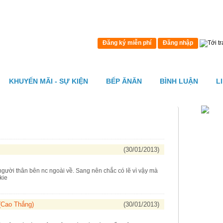
Đăng ký miễn phí
Đăng nhập
KHUYẾN MÃI - SỰ KIỆN
BẾP ĂNĂN
BÌNH LUẬN
L
(30/01/2013)
người thân bên nc ngoài về. Sang nên chắc có lẽ vì vậy mà
okie
Cao Thắng)
(30/01/2013)