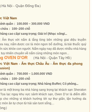
Hà Nội - Quận Đống Đa）
c Việt Nam
bình quân： 100.000 ~ 300.000 VND
 chứa： 100~200 chỗ
hàng cao cấp/ sang trọng; Giải trí (Nhạc sống/...
o: Ẩm thực với nấm & lắng lòng bên những giai điệu truyền
ưa nay, nấm được coi là món ngon bổ dưỡng, là bài thuốc quý
n sức khỏe con người. Nấm ngày nay đã được nhiều nhà hàng
, tuy nhiên chuyên về nấm cùng những món ngon...
ng OVEN D'OR
（Hà Nội - Quận Tây Hồ）
c Việt Nam - Ẩm thực Châu Âu - Ẩm thực đa phong
Fusion)
bình quân： 700.000 ~ 1.000.000 VND
 chứa： 100~200 chỗ
hàng cao cấp/ sang trọng; Nhà hàng Buffet; Có phòng...
or là một trong ba nhà hàng sang trọng tại khách sạn Sheraton
 Tọa lạc ngay khu vực sảnh khách sạn, Oven D’or là điểm đến
ợp cho những vị khách hướng tới sự thư giãn, tận hưởng đa
 món ăn tự chọn từ hải sản tươi sống,...
hòng）