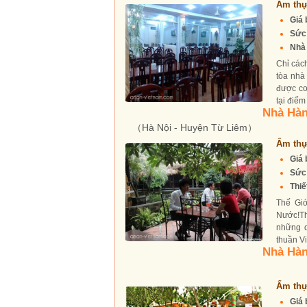
Ẩm thự
Giá 
Sức
Nhà 
Chỉ các
tòa nhà
được co
tại điểm
Nhà Hàn
（Hà Nội - Huyện Từ Liêm）
Ẩm thự
Giá 
Sức
Thiế
Thế Gi
Nước!Th
những d
thuần Vi
Nhà Hà
Ẩm thự
Giá 