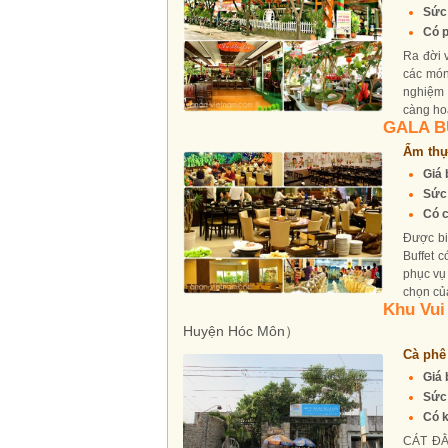
Sức
Có p
Ra đời 
các món
nghiệm 
càng hoà
GALA 
Ẩm thự
Giá 
Sức
Có c
Được bi
Buffet 
phục vụ 
chọn của
Khu Vui
Huyện Hóc Môn）
Cà phê
Giá 
Sức
Có k
CÁT ĐẰ