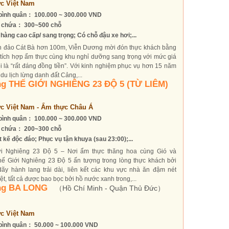
c Việt Nam
bình quân： 100.000 ~ 300.000 VND
 chứa： 300~500 chỗ
hàng cao cấp/ sang trọng; Có chỗ đậu xe hơi;...
h đảo Cát Bà hơn 100m, Viễn Dương mời đón thực khách bằng
 tích hợp ẩm thực cùng khu nghỉ dưỡng sang trọng với mức giá
i là “rất đáng đồng tiền”. Với kinh nghiệm phục vụ hơn 15 năm
 du lịch lừng danh đất Cảng,...
g THẾ GIỚI NGHIÊNG 23 ĐỘ 5 (TỪ LIÊM)
c Việt Nam - Ẩm thực Châu Á
bình quân： 100.000 ~ 300.000 VND
 chứa： 200~300 chỗ
t kế độc đáo; Phục vụ tận khuya (sau 23:00);...
ới Nghiêng 23 Độ 5 – Nơi ẩm thực thăng hoa cùng Gió và
ế Giới Nghiêng 23 Độ 5 ấn tượng trong lòng thực khách bởi
ãy hành lang trải dài, liên kết các khu vực nhà ăn đậm nét
ệt, tất cả được bao bọc bởi hồ nước xanh trong,...
ng BA LONG
（Hồ Chí Minh - Quận Thủ Đức）
c Việt Nam
bình quân： 50.000 ~ 100.000 VND