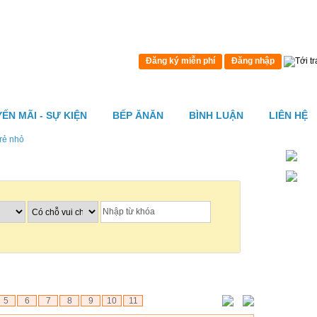
Đăng ký miễn phí
Đăng nhập
ẾN MÃI - SỰ KIỆN
BẾP ĂNĂN
BÌNH LUẬN
LIÊN HỆ
trẻ nhỏ
5
6
7
8
9
10
11