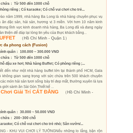
 chứa： Từ 500 đến 1000 chỗ
hòng riêng ; Có karaoke; Có chỗ vui chơi cho trẻ...
vào năm 1999, nhà hàng Ba Long là nhà hàng chuyên phục vụ
 ăn đặc sản, hải sản, hương vị 3 miền. Với hơn 10 năm kinh
trong lĩnh vực kinh doanh nhà hàng, Ba Long đã và đang ngày
n thiện để đáp lại lòng tin yêu của thực khách bằng...
BUFFET
（Hồ Chí Minh - Quận 1）
c đa phong cách (Fusion)
bình quân： 100.000 ~ 300.000 VND
 chứa： Từ 500 đến 1000 chỗ
hỗ đậu xe hơi; Nhà hàng Buffet; Có phòng riêng ;...
ết đến như một nhà hàng buffet lớn tại thành phố HCM, Gala
có không gian sang trọng với sức chứa trên 500 khách chuyên
các món hải sản tươi sống bày trí đẹp mắt, thường xuyên là lựa
 giới sành ăn Sài Gòn.Thiết kế ...
 Chơi Giải Trí CÁT ĐẰNG
（Hồ Chí Minh -
bình quân： 30.000 ~ 50.000 VND
 chứa： 200~300 chỗ
araoke; Có chỗ vui chơi cho trẻ nhỏ; Sân vườn/...
NG - KHU VUI CHƠI LÝ TƯỞNGNếu những lo lắng, bận rộn