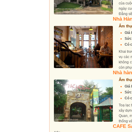
của cuộ
ngày cuố
Đằng sẽ 
Nhà Hà
Ẩm thự
Giá 
Sức
Có c
Khai tr
vụ các 
không c
còn phục
Nhà hàn
Ẩm thự
Giá 
Sức
Có c
Toạ lạc
xây dựn
Quan, mộ
thống và
CAFE 