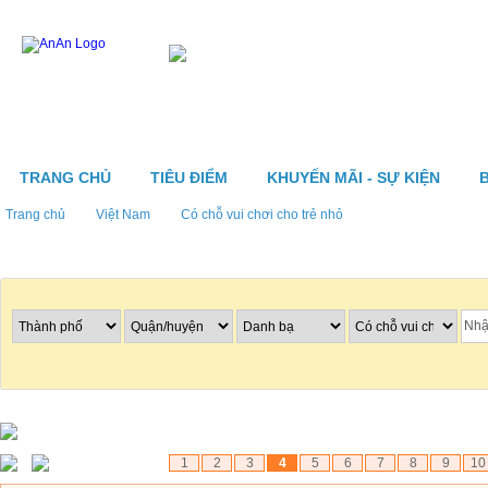
TRANG CHỦ
TIÊU ĐIỂM
KHUYẾN MÃI - SỰ KIỆN
Trang chủ
Việt Nam
Có chỗ vui chơi cho trẻ nhỏ
Tìm nhà hàng
1
2
3
4
5
6
7
8
9
10