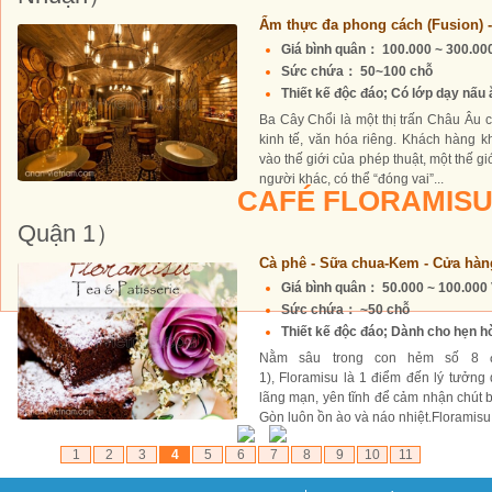
Ẩm thực đa phong cách (Fusion) 
Giá bình quân： 100.000 ~ 300.0
Sức chứa： 50~100 chỗ
Thiết kế độc đáo; Có lớp dạy nấu ă
Ba Cây Chổi là một thị trấn Châu Âu 
kinh tế, văn hóa riêng. Khách hàng k
vào thế giới của phép thuật, một thế giớ
người khác, có thể “đóng vai”...
CAFÉ FLORAMIS
Quận 1）
Cà phê - Sữa chua-Kem - Cửa hàn
Giá bình quân： 50.000 ~ 100.00
Sức chứa： ~50 chỗ
Thiết kế độc đáo; Dành cho hẹn hò;
Nằm sâu trong con hẻm số 8 
1), Floramisu là 1 điểm đến lý tưởng
lãng mạn, yên tĩnh để cảm nhận chút 
Gòn luôn ồn ào và náo nhiệt.Floramisu
1
2
3
4
5
6
7
8
9
10
11