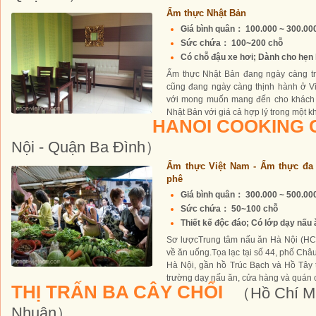
Ẩm thực Nhật Bản
Giá bình quân： 100.000 ~ 300.0
Sức chứa： 100~200 chỗ
Có chỗ đậu xe hơi; Dành cho hẹn h
Ẩm thực Nhật Bản đang ngày càng trở
cũng đang ngày càng thịnh hành ở Vi
với mong muốn mang đến cho khách
Nhật Bản với giá cả hợp lý trong một kh
HANOI COOKING
Nội - Quận Ba Đình）
Ẩm thực Việt Nam - Ẩm thực đa 
phê
Giá bình quân： 300.000 ~ 500.0
Sức chứa： 50~100 chỗ
Thiết kế độc đáo; Có lớp dạy nấu ă
Sơ lượcTrung tâm nấu ăn Hà Nội (HC
về ăn uống.Tọa lạc tại số 44, phố Châu
Hà Nội, gần hồ Trúc Bạch và Hồ Tây
trường dạy nấu ăn, cửa hàng và quán c
THỊ TRẤN BA CÂY CHỔI
（Hồ Chí Mi
Nhuận）