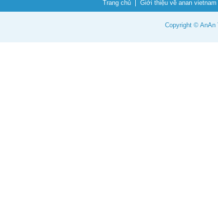
Trang chủ
Giới thiệu về anan vietnam
Copyright © AnAn V