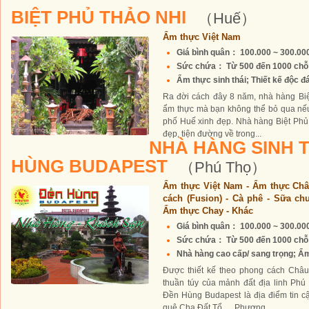
BIỆT PHỦ THẢO NHI
（Huế）
Ẩm thực Việt Nam
Giá bình quân： 100.000 ~ 300.0
Sức chứa： Từ 500 đến 1000 chỗ
Ẩm thực sinh thái; Thiết kế độc đá
Ra đời cách đây 8 năm, nhà hàng Biệ
ẩm thực mà bạn không thể bỏ qua nếu
phố Huế xinh đẹp. Nhà hàng Biệt Phủ Th
đẹp, tiện đường về trong...
NHÀ HÀNG SINH T
HÙNG BUDAPEST
（Phú Thọ）
Ẩm thực Việt Nam - Ẩm thực Ch
cách (Fusion) - Cà phê - Sữa ch
Ẩm thực Chay - Khác
Giá bình quân： 100.000 ~ 300.0
Sức chứa： Từ 500 đến 1000 chỗ
Nhà hàng cao cấp/ sang trọng; Ẩm 
Được thiết kế theo phong cách Châu
thuần túy của mảnh đất địa linh Phú
Đền Hùng Budapest là địa điểm tin c
quê Cha Đất Tổ. Phương...