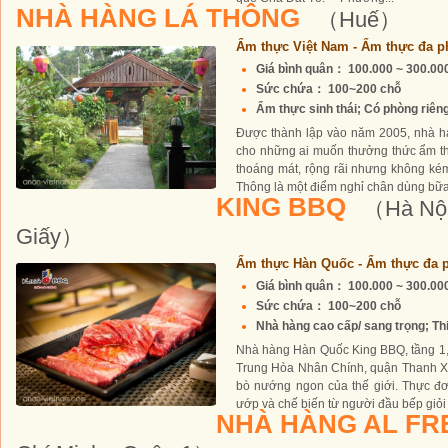
NHÀ HÀNG LÁ THÔNG
（Huế）
Ẩm thực Việt Nam - Ẩm thực đa p
Giá bình quân： 100.000 ~ 300.0
Sức chứa： 100~200 chỗ
Ẩm thực sinh thái; Có phòng riêng 
Được thành lập vào năm 2005, nhà h
cho những ai muốn thưởng thức ẩm th
thoáng mát, rộng rãi nhưng không ké
Thông là một điểm nghỉ chân dùng bữa 
KING BBQ
（Hà Nội
Giấy）
Ẩm thực Hàn Quốc - Ẩm thực đa p
Giá bình quân： 100.000 ~ 300.0
Sức chứa： 100~200 chỗ
Nhà hàng cao cấp/ sang trọng; Thiế
Nhà hàng Hàn Quốc King BBQ, tầng 1,
Trung Hòa Nhân Chính, quận Thanh 
bò nướng ngon của thế giới. Thực đ
ướp và chế biến từ người đầu bếp giỏi 
NHÀ HÀNG AL FR