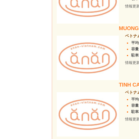
情報更
MUONG
ベトナ
平均
容量
駐車場
情報更
TINH C
ベトナ
平均価
容量
駐車場
情報更