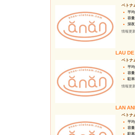
ベトナ
平均
容量
深夜ま
情報更
LAU DE
ベトナ
平均
容量
駐車場
情報更
LAN AN
ベトナ
平均
容量
駐車場