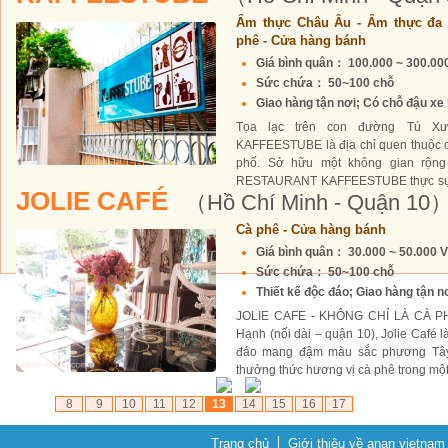
Ẩm thực Châu Âu - Ẩm thực đa 
phê - Cửa hàng bánh
Giá bình quân： 100.000 ~ 300.0
Sức chứa： 50~100 chỗ
Giao hàng tận nơi; Có chỗ đậu xe 
Tọa lạc trên con đường Tú X
KAFFEESTUBE là địa chỉ quen thuộc 
phố. Sở hữu một không gian rộng
RESTAURANT KAFFEESTUBE thực sự l
JOLIE CAFÉ
（Hồ Chí Minh - Quận 10
tiệc họp mặt, sinh...
Cà phê - Cửa hàng bánh
Giá bình quân： 30.000 ~ 50.000 
Sức chứa： 50~100 chỗ
Thiết kế độc đáo; Giao hàng tận nơ
JOLIE CAFE - KHÔNG CHỈ LÀ CÀ P
Hạnh (nối dài – quận 10), Jolie Café l
đáo mang đậm màu sắc phương Tây 
thưởng thức hương vị cà phê trong một 
8
9
10
11
12
13
14
15
16
17
Trang chủ
Giới thiệu về anan vietnam