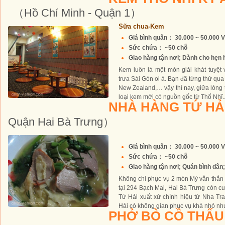
（Hồ Chí Minh - Quận 1）
Sữa chua-Kem
Giá bình quân： 30.000 ~ 50.000 
Sức chứa： ~50 chỗ
Giao hàng tận nơi; Dành cho hẹn h
Kem luôn là một món giải khát tuyệt 
trưa Sài Gòn oi ả. Bạn đã từng thử qua 
New Zealand,… vậy thì nay, giữa lòng
loại kem mới có nguồn gốc từ Thổ Nhĩ..
NHÀ HÀNG TỨ HẢ
Quận Hai Bà Trưng）
Giá bình quân： 30.000 ~ 50.000 
Sức chứa： ~50 chỗ
Giao hàng tận nơi; Quán bình dân; 
Không chỉ phục vụ 2 món Mỳ vằn thắn 
tại 294 Bạch Mai, Hai Bà Trưng còn 
Tứ Hải xuất xứ chính hiệu từ Nha Tr
Hải có không gian phục vụ khá nhỏ như
PHỞ BÒ CỒ THẤ