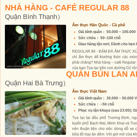
NHÀ HÀNG - CAFÉ REGULAR 88
Quận Bình Thạnh）
Ẩm thực Hàn Quốc - Cà phê
Giá bình quân： 50.000 ~ 100.00
Sức chứa： 50~100 chỗ
Giao hàng tận nơi; Dành cho hẹn 
REGULAR 88 - ĐẬM ĐÀ ẨM THỰC XỨ H
chỉ ẩm thực để thưởng thức các mó
phải chăng? Nhà hàng – café Regular 
của bạn.Tọa lạc trên con đường D2 rộn
QUÁN BÚN LAN 
Quận Hai Bà Trưng）
Ẩm thực Việt Nam
Giá bình quân： 30.000 ~ 50.000 
Sức chứa： ~50 chỗ
Phục vụ tận khuya (sau 23:00); Gi
Tọa lạc tại đầu phố Trương Định, n
tuyến phố Bạch Mai, Minh Khai và Trư
nên thuận tiện cho việc dừng đỗ xe
bữa tối hay ăn đêm. Với giờ mở cửa kh