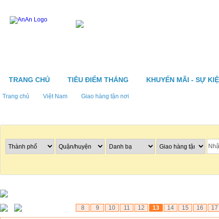
TRANG CHỦ
TIÊU ĐIỂM THÁNG
KHUYẾN MÃI - SỰ KI
Trang chủ
Việt Nam
Giao hàng tận nơi
Tìm nhà hàng
8
9
10
11
12
13
14
15
16
17