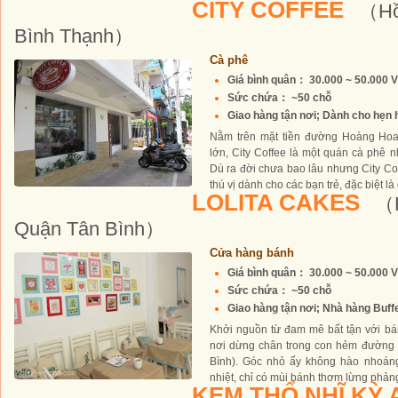
CITY COFFEE
（Hồ
Bình Thạnh）
Cà phê
Giá bình quân： 30.000 ~ 50.000 
Sức chứa： ~50 chỗ
Giao hàng tận nơi; Dành cho hẹn hò
Nằm trên mặt tiền đường Hoàng Hoa
lớn, City Coffee là một quán cà phê 
Dù ra đời chưa bao lâu nhưng City Co
thú vị dành cho các bạn trẻ, đặc biệt là 
LOLITA CAKES
（H
Quận Tân Bình）
Cửa hàng bánh
Giá bình quân： 30.000 ~ 50.000 
Sức chứa： ~50 chỗ
Giao hàng tận nơi; Nhà hàng Buffe
Khởi nguồn từ đam mê bất tận với bá
nơi dừng chân trong con hẻm đường
Bình). Góc nhỏ ấy không hào nhoán
nhiệt, chỉ có mùi bánh thơm lừng phảng
KEM THỔ NHĨ KỲ 