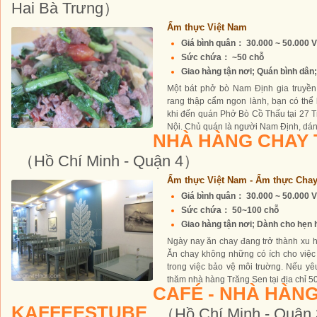
Hai Bà Trưng）
Ẩm thực Việt Nam
Giá bình quân： 30.000 ~ 50.000 
Sức chứa： ~50 chỗ
Giao hàng tận nơi; Quán bình dân; 
Một bát phở bò Nam Định gia truyền
rang thập cẩm ngon lành, bạn có thể
khi đến quán Phở Bò Cồ Thấu tại 27 T
Nội. Chủ quán là người Nam Định, dáng
NHÀ HÀNG CHAY 
（Hồ Chí Minh - Quận 4）
Ẩm thực Việt Nam - Ẩm thực Cha
Giá bình quân： 30.000 ~ 50.000 
Sức chứa： 50~100 chỗ
Giao hàng tận nơi; Dành cho hẹn 
Ngày nay ăn chay đang trở thành xu
Ăn chay không những có ích cho việc
trong việc bảo vệ môi truờng. Nếu yê
thăm nhà hàng Trăng Sen tại địa chỉ 50
CAFÉ - NHÀ HÀN
KAFFEESTUBE
（Hồ Chí Minh - Quận