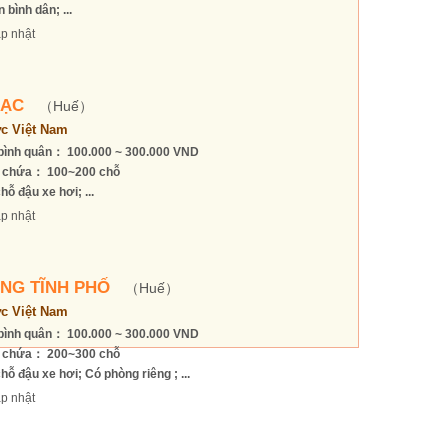
 bình dân; ...
p nhật
LẠC
（Huế）
c Việt Nam
bình quân： 100.000 ~ 300.000 VND
 chứa： 100~200 chỗ
hỗ đậu xe hơi; ...
p nhật
NG TĨNH PHỐ
（Huế）
c Việt Nam
bình quân： 100.000 ~ 300.000 VND
 chứa： 200~300 chỗ
hỗ đậu xe hơi; Có phòng riêng ; ...
p nhật