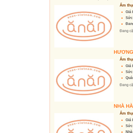
Ẩm thự
Giá 
Sức
Đang
Đang cậ
HƯƠNG
Ẩm thự
Giá 
Sức
Quán
Đang cậ
NHÀ HÀ
Ẩm thự
Giá 
Sức
Nhà 