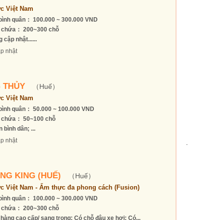
c Việt Nam
bình quân： 100.000 ~ 300.000 VND
 chứa： 200~300 chỗ
 cập nhật......
p nhật
 THỦY
（Huế）
c Việt Nam
bình quân： 50.000 ~ 100.000 VND
 chứa： 50~100 chỗ
 bình dân; ...
p nhật
.
NG KING (HUẾ)
（Huế）
c Việt Nam - Ẩm thực đa phong cách (Fusion)
bình quân： 100.000 ~ 300.000 VND
 chứa： 200~300 chỗ
hàng cao cấp/ sang trọng; Có chỗ đậu xe hơi; Có...