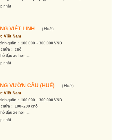
p nhật
NG VIỆT LINH
（Huế）
c Việt Nam
bình quân： 100.000 ~ 300.000 VND
 chứa： chỗ
hỗ đậu xe hơi; ...
p nhật
NG VƯỜN CÂU (HUẾ)
（Huế）
c Việt Nam
bình quân： 100.000 ~ 300.000 VND
 chứa： 100~200 chỗ
hỗ đậu xe hơi; ...
p nhật