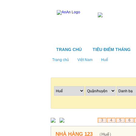
TRANG CHỦ
TIÊU ĐIỂM THÁNG
Trang chủ
Việt Nam
Huế
Tìm nhà hàng
3
4
5
6
NHÀ HÀNG 123
（Huế）