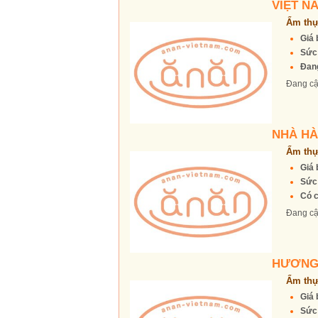
VIỆT N
Ẩm thự
Giá 
Sức
Đang
Đang cậ
NHÀ HÀ
Ẩm thự
Giá 
Sức
Có c
Đang cậ
HƯƠNG
Ẩm thự
Giá 
Sức