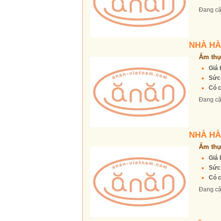
Đang cậ
NHÀ HÀ
Ẩm thự
Giá 
Sức
Có c
Đang cậ
NHÀ HÀ
Ẩm thự
Giá 
Sức
Có c
Đang cậ