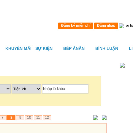
Đăng ký miễn phí
Đăng nhập
KHUYẾN MÃI - SỰ KIỆN
BẾP ĂNĂN
BÌNH LUẬN
L
7
8
9
10
11
12