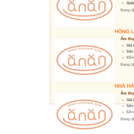
Quán
Đang cậ
HỒNG 
Ẩm thự
Giá 
Sức
Có c
Đang cậ
NHÀ HÀ
Ẩm thự
Giá 
Sức
Có c
Đang cậ