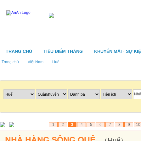
TRANG CHỦ
TIÊU ĐIỂM THÁNG
KHUYẾN MÃI - SỰ KI
Trang chủ
Việt Nam
Huế
Tìm nhà hàng
1
2
3
4
5
6
7
8
9
10
NHÀ HÀNG SÔNG QUÊ
（Huế）