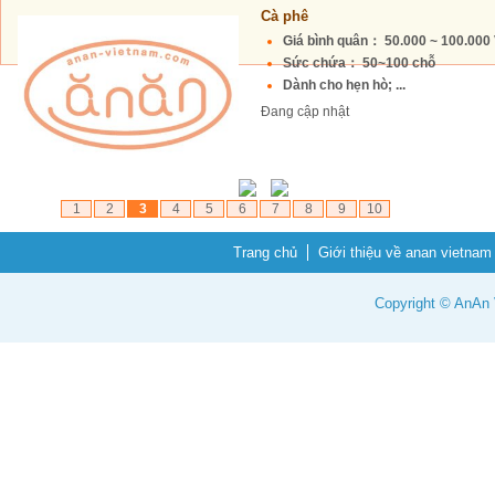
Cà phê
Giá bình quân： 50.000 ~ 100.00
Sức chứa： 50~100 chỗ
Dành cho hẹn hò; ...
Đang cập nhật
1
2
3
4
5
6
7
8
9
10
Trang chủ
Giới thiệu về anan vietnam
Copyright © AnAn V