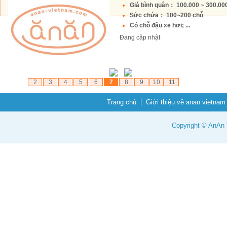
Giá bình quân： 100.000 ~ 300.0
Sức chứa： 100~200 chỗ
Có chỗ đậu xe hơi; ...
Đang cập nhật
2
3
4
5
6
7
8
9
10
11
Trang chủ
Giới thiệu về anan vietnam
Copyright © AnAn V