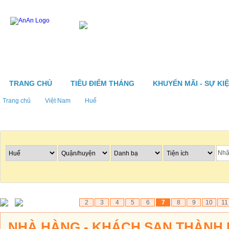
TRANG CHỦ
TIÊU ĐIỂM THÁNG
KHUYẾN MÃI - SỰ KI
Trang chủ
Việt Nam
Huế
Tìm nhà hàng
2
3
4
5
6
7
8
9
10
11
NHÀ HÀNG - KHÁCH SẠN THÀNH N