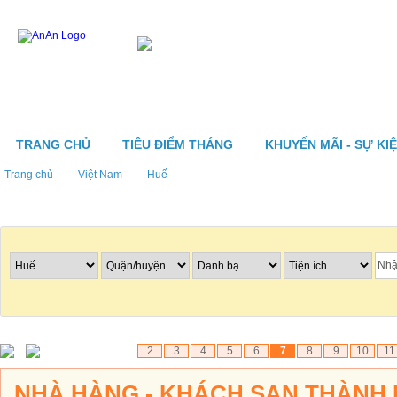
TRANG CHỦ
TIÊU ĐIỂM THÁNG
KHUYẾN MÃI - SỰ KI
Trang chủ
Việt Nam
Huế
Tìm nhà hàng
2
3
4
5
6
7
8
9
10
11
NHÀ HÀNG - KHÁCH SẠN THÀNH N