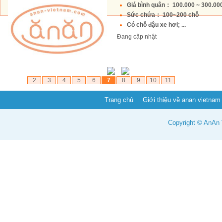
Giá bình quân： 100.000 ~ 300.0
Sức chứa： 100~200 chỗ
Có chỗ đậu xe hơi; ...
Đang cập nhật
2
3
4
5
6
7
8
9
10
11
Trang chủ
Giới thiệu về anan vietnam
Copyright © AnAn V