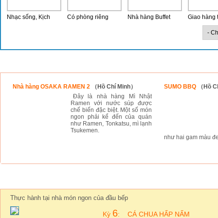
Nhạc sống, Kịch
Có phòng riêng
Nhà hàng Buffet
Giao hàng 
Thành viên mới
Nhà hàng OSAKA RAMEN 2
（Hồ Chí Minh）
SUMO BBQ
（Hồ C
Đây là nhà hàng Mì Nhật
Ramen với nước súp được
chế biến đặc biệt. Một số món
ngon phải kể đến của quán
như Ramen, Tonkatsu, mì lạnh
Tsukemen.
như hai gam màu đen
Bếp ĂnĂn
Thực hành tại nhà món ngon của đầu bếp
6
Kỳ
:
CÁ CHUA HẤP NẤM