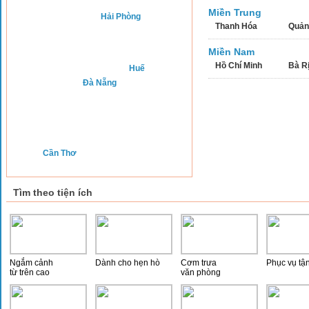
Miền Trung
Hải Phòng
Thanh Hóa
Quản
Miền Nam
Hồ Chí Minh
Bà Rị
Huế
Đà Nẵng
Cần Thơ
Tìm theo tiện ích
Ngắm cảnh
Dành cho hẹn hò
Cơm trưa
Phục vụ tậ
từ trên cao
văn phòng