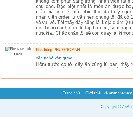
không kém phần sang trọng, nhân viên rất n
chu đáo. Đặc biệt nhất là món ăn được bày 
giản mà tinh tế, mới nhìn thôi đã thấy ngo
nhân viên order tư vấn nên chúng tôi đã có 
và vui vẻ. Tôi thấy đây cũng là 1 địa điểm lý
mọi hoàn cảnh như: tụ tập bạn bè, sum họp gi
nửa kia...Chắc chắn tôi sẽ còn quay lại kimono
Nhà hàng PHƯƠNG ANH
Email.
văn nghệ văn gừng
Hôm trước có tới đây ăn cùng lũ bạn, thấy 
cũng đàn, hát vui thật, vui kiểu rất sôi độ
phải làm phiền người khác khi ăn. tHẾ là 
vừa nghe đàn hát cũng vui vui. Nhưng chỉ lũ t
kiểu như các bác lớn tuổi có vẻ sẽ k khoái lắ
các bác là nên lựa chọn vào các phòng ăn, còn
Trang chủ
Giới thiệu về anan vietnam
ngoài sân mà ăn uống thoải mái thôi..
Copyright © AnAn V
Nhà hàng PHƯƠNG ANH
Email.
gà đồi, trâu tươi, trâu giật...
Hình chú Trân to khỏe được sử dụng làm hìn
cổng vào. Tiếp đến là hình ảnh chú gà to chạy