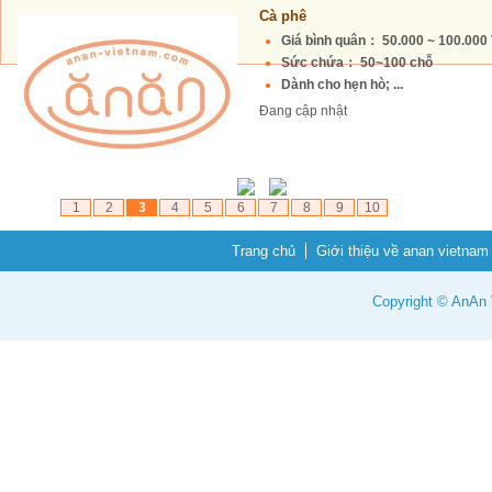
Cà phê
Giá bình quân： 50.000 ~ 100.00
Sức chứa： 50~100 chỗ
Dành cho hẹn hò; ...
Đang cập nhật
1
2
3
4
5
6
7
8
9
10
Trang chủ
Giới thiệu về anan vietnam
Copyright © AnAn V