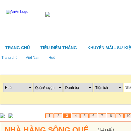
TRANG CHỦ
TIÊU ĐIỂM THÁNG
KHUYẾN MÃI - SỰ KI
Trang chủ
Việt Nam
Huế
Tìm nhà hàng
1
2
3
4
5
6
7
8
9
10
NHÀ HÀNG SÔNG QUÊ
（Huế）