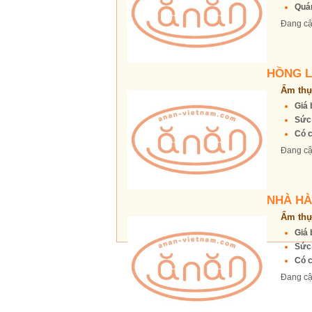
Quán
Đang cậ
HỒNG 
Ẩm thự
Giá 
Sức
Có c
Đang cậ
NHÀ HÀ
Ẩm thự
Giá 
Sức
Có c
Đang cậ