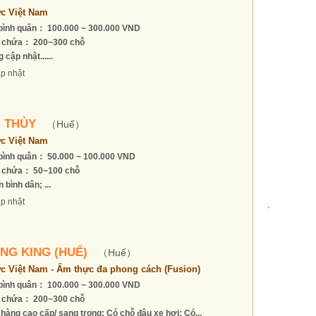
c Việt Nam
bình quân： 100.000 ~ 300.000 VND
 chứa： 200~300 chỗ
 cập nhật......
p nhật
 THỦY
（Huế）
c Việt Nam
bình quân： 50.000 ~ 100.000 VND
 chứa： 50~100 chỗ
 bình dân; ...
p nhật
.
NG KING (HUẾ)
（Huế）
c Việt Nam - Ẩm thực đa phong cách (Fusion)
bình quân： 100.000 ~ 300.000 VND
 chứa： 200~300 chỗ
hàng cao cấp/ sang trọng; Có chỗ đậu xe hơi; Có...