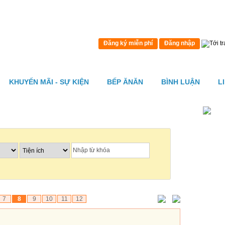
Đăng ký miễn phí
Đăng nhập
KHUYẾN MÃI - SỰ KIỆN
BẾP ĂNĂN
BÌNH LUẬN
L
7
8
9
10
11
12