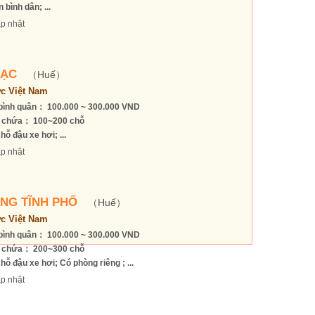
 bình dân; ...
p nhật
LẠC
（Huế）
c Việt Nam
bình quân： 100.000 ~ 300.000 VND
 chứa： 100~200 chỗ
hỗ đậu xe hơi; ...
p nhật
NG TĨNH PHỐ
（Huế）
c Việt Nam
bình quân： 100.000 ~ 300.000 VND
 chứa： 200~300 chỗ
hỗ đậu xe hơi; Có phòng riêng ; ...
p nhật