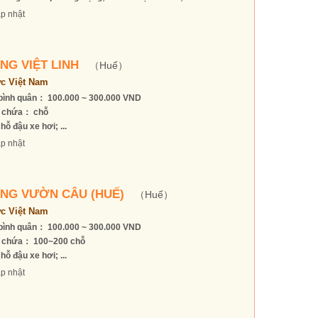
p nhật
NG VIỆT LINH
（Huế）
c Việt Nam
bình quân： 100.000 ~ 300.000 VND
 chứa： chỗ
hỗ đậu xe hơi; ...
p nhật
NG VƯỜN CÂU (HUẾ)
（Huế）
c Việt Nam
bình quân： 100.000 ~ 300.000 VND
 chứa： 100~200 chỗ
hỗ đậu xe hơi; ...
p nhật