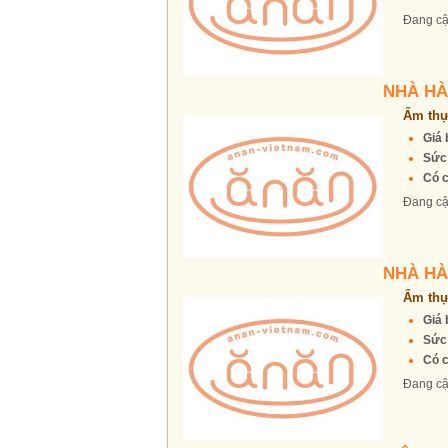
Đang cậ
NHÀ HÀ
Ẩm thự
Giá 
Sức
Có c
Đang cậ
NHÀ HÀ
Ẩm thự
Giá 
Sức
Có c
Đang cậ