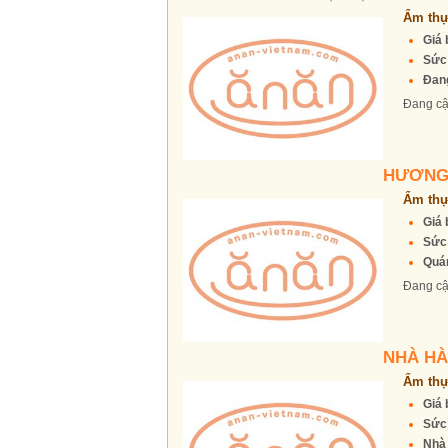
Ẩm thự
Giá 
Sức
Đang
Đang cậ
HƯƠNG
Ẩm thự
Giá 
Sức
Quán
Đang cậ
NHÀ HÀ
Ẩm thự
Giá 
Sức
Nhà 