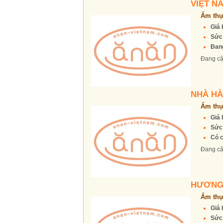
VIỆT N
Ẩm thự
Giá 
Sức
Đang
Đang cậ
NHÀ HÀ
Ẩm thự
Giá 
Sức
Có c
Đang cậ
HƯƠNG
Ẩm thự
Giá 
Sức