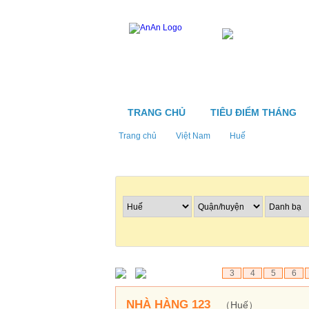
TRANG CHỦ
TIÊU ĐIỂM THÁNG
Trang chủ
Việt Nam
Huế
Tìm nhà hàng
3
4
5
6
NHÀ HÀNG 123
（Huế）