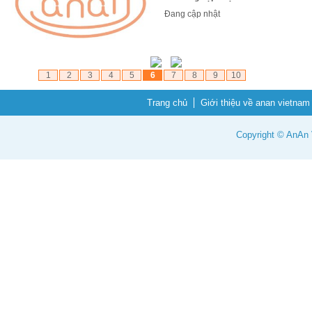
Đang cập nhật
1
2
3
4
5
6
7
8
9
10
Trang chủ
Giới thiệu về anan vietnam
Copyright © AnAn V