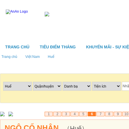
TRANG CHỦ
TIÊU ĐIỂM THÁNG
KHUYẾN MÃI - SỰ KI
Trang chủ
Việt Nam
Huế
Tìm nhà hàng
1
2
3
4
5
6
7
8
9
10
NGỘ CỐ NHÂN
（Huế）