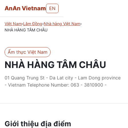
AnAn Vietnam
EN
Việt Nam
›
Lâm Đồng
›
Nhà hàng Việt Nam
›
NHÀ HÀNG TÂM CHÂU
Ẩm thực Việt Nam
NHÀ HÀNG TÂM CHÂU
01 Quang Trung St - Da Lat city - Lam Dong province
- Vietnam Telephone Number: 063 - 3810900 -
Giới thiệu địa điểm