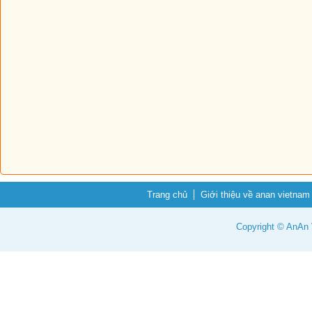
Trang chủ
Giới thiệu về anan vietnam
Copyright © AnAn V