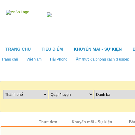
TRANG CHỦ
TIÊU ĐIỂM
KHUYẾN MÃI - SỰ KIỆN
Trang chủ
Việt Nam
Hải Phòng
Ẩm thực đa phong cách (Fusion)
Tìm nhà hàng
Thông tin
Thực đơn
Khuyến mãi - Sự kiện
Bả