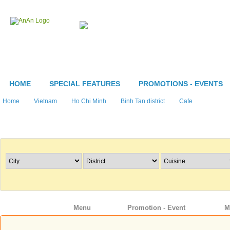
HOME
SPECIAL FEATURES
PROMOTIONS - EVENTS
Home
Vietnam
Ho Chi Minh
Binh Tan district
Cafe
Search Restaurants
Info
Menu
Promotion - Event
M