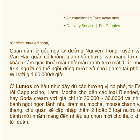
•
Air conditioner; Take away only
•
Delivery Service
|
For Couples
(English updated soon)
Quán nằm ở góc ngã tư đường Nguyễn Trọng Tuyển v
Văn Hai, quán có không gian nhỏ nhưng vẫn mang tới c
khách cảm giác thoải mái nhờ màu xanh tươi mát. Các n
từ 4 người có thể ngồi dùng nước và chơi game tại phò
Wii với giá 60.000đ/ giờ.
Ở
Lumos
có hầu như đầy đủ các hương vị cà phê, từ E
rồi Cappuccino, Latte, Mocha cho đến các loại Blended, 
hay Soda cream với giá chỉ từ 20.000 - 30.000đ và nhi
bánh ngọt ngon lành như tiramisu, mocha, mouse chanh v.v
tháng, chủ quán sẽ cập nhập thêm 2 hoặc 3 loại nước 
bánh mới nhằm mang đến nhiều sự chọn mới cho thực kh
tới quán.