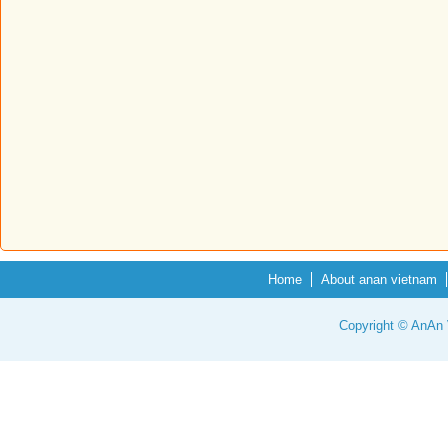
Home
About anan vietnam
Copyright © AnAn V