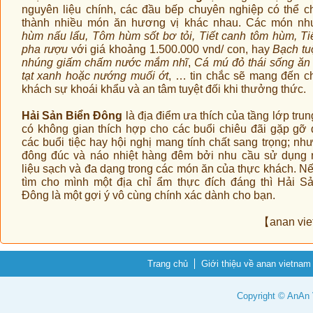
nguyên liệu chính, các đầu bếp chuyên nghiệp có thể c
thành nhiều món ăn hương vị khác nhau. Các món n
hùm nấu lẩu, Tôm hùm sốt bơ tỏi, Tiết canh tôm hùm, Ti
pha rượu
với giá khoảng 1.500.000 vnd/ con, hay
Bạch tu
nhúng giấm chấm nước mắm nhĩ
,
Cá mú đỏ thái sống ăn
tạt xanh hoặc nướng muối ớt
, … tin chắc sẽ mang đến c
khách sự khoái khẩu và an tâm tuyệt đối khi thưởng thức.
Hải Sản Biển Đông
là địa điểm ưa thích của tầng lớp trun
có không gian thích hợp cho các buổi chiêu đãi gặp gỡ đ
các buổi tiệc hay hội nghị mang tính chất sang trọng; nh
đông đúc và náo nhiệt hàng đêm bởi nhu cầu sử dụng
liệu sạch và đa dạng trong các món ăn của thực khách. N
tìm cho mình một địa chỉ ẩm thực đích đáng thì Hải S
Đông là một gợi ý vô cùng chính xác dành cho bạn.
【
anan vi
Trang chủ
Giới thiệu về anan vietnam
Copyright © AnAn V