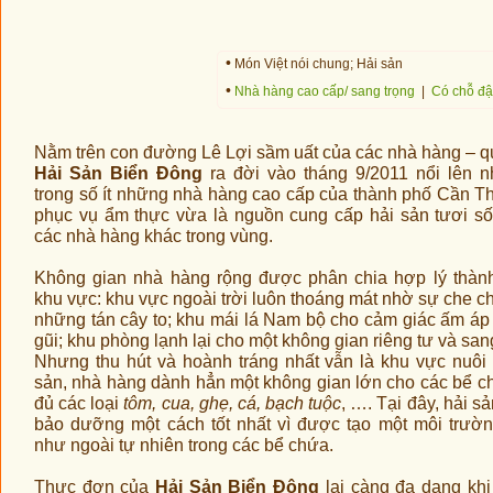
•
Món Việt nói chung; Hải sản
•
Nhà hàng cao cấp/ sang trọng
|
Có chỗ đậ
Nằm trên con đường Lê Lợi sầm uất của các nhà hàng – q
Hải Sản Biển Đông
ra đời vào tháng 9/2011 nổi lên 
trong số ít những nhà hàng cao cấp của thành phố Cần T
phục vụ ẩm thực vừa là nguồn cung cấp hải sản tươi s
các nhà hàng khác trong vùng.
Không gian nhà hàng rộng được phân chia hợp lý thàn
khu vực: khu vực ngoài trời luôn thoáng mát nhờ sự che c
những tán cây to; khu mái lá Nam bộ cho cảm giác ấm áp
gũi; khu phòng lạnh lại cho một không gian riêng tư và san
Nhưng thu hút và hoành tráng nhất vẫn là khu vực nuôi 
sản, nhà hàng dành hẳn một không gian lớn cho các bể c
đủ các loại
tôm, cua, ghẹ, cá, bạch tuộc
, …. Tại đây, hải s
bảo dưỡng một cách tốt nhất vì được tạo một môi trườ
như ngoài tự nhiên trong các bể chứa.
Thực đơn của
Hải Sản Biển Đông
lại càng đa dạng khi