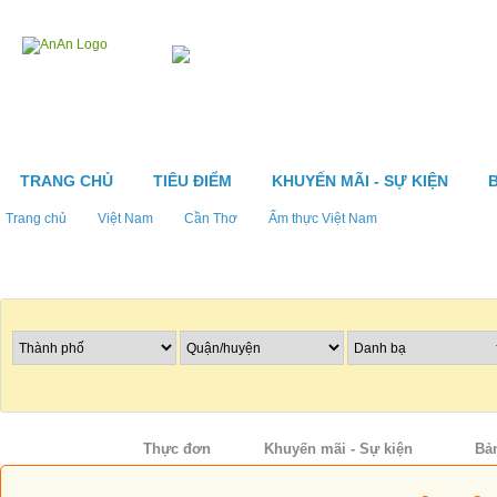
TRANG CHỦ
TIÊU ĐIỂM
KHUYẾN MÃI - SỰ KIỆN
Trang chủ
Việt Nam
Cần Thơ
Ẩm thực Việt Nam
Tìm nhà hàng
Thông tin
Thực đơn
Khuyến mãi - Sự kiện
Bả