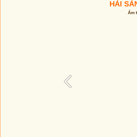
HẢI SẢ
Ẩm t