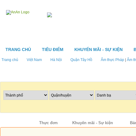
TRANG CHỦ
TIÊU ĐIỂM
KHUYẾN MÃI - SỰ KIỆN
Trang chủ
Việt Nam
Hà Nội
Quận Tây Hồ
Ẩm thực Pháp
|
Ẩm t
Tìm nhà hàng
Thông tin
Thực đơn
Khuyến mãi - Sự kiện
Bả