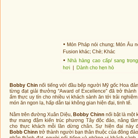
•
Món Pháp nói chung; Món Âu nói
Fusion khác; Chè; Khác
•
Nhà hàng cao cấp/ sang trọn
hơi
|
Dành cho hẹn hò
Bobby Chin
nổi tiếng với đầu bếp người Mỹ gốc Hoa đả
từng đạt giải thưởng “Award of Excellence” đã trở thành 
ẩm thực uy tín cho nhiều vị khách sành ăn tới trải nghiệ
món ăn ngon lạ, hấp dẫn tại không gian hiện đại, tinh tế.
Nằm trên đường Xuân Diệu,
Bobby Chinn
nổi bật là một 
thự mang đậm kiến trúc phương Tây độc đáo, nâng tầm 
cho thực khách mỗi lần dừng chân. Sự hiện đại này 
Bobb Chinn
trở thành người bạn thân thuộc của đông đả
nhân thành đạt, người nổi tiếng và những vị khách sành 