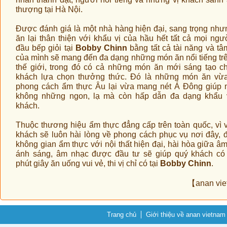
thượng tại Hà Nội.
Được đánh giá là một nhà hàng hiện đại, sang trọng nh
ăn lại thân thiện với khẩu vị của hầu hết tất cả mọi ngư
đầu bếp giỏi tại
Bobby Chinn
bằng tất cả tài năng và tâ
của mình sẽ mang đến đa dạng những món ăn nổi tiếng tr
thế giới, trong đó có cả những món ăn mới sáng tạo c
khách lựa chọn thưởng thức. Đó là những món ăn vừ
phong cách ẩm thực Âu lại vừa mang nét Á Đông giúp
không những ngon, lạ mà còn hấp dẫn đa dạng khẩu v
khách.
Thuộc thương hiệu ẩm thực đẳng cấp trên toàn quốc, vì 
khách sẽ luôn hài lòng về phong cách phục vụ nơi đây, đ
không gian ẩm thực với nội thất hiện đại, hài hòa giữa âm
ánh sáng, âm nhạc được đầu tư sẽ giúp quý khách có
phút giây ăn uống vui vẻ, thi vị chỉ có tại
Bobby Chinn
.
【anan vi
Trang chủ
Giới thiệu về anan vietnam