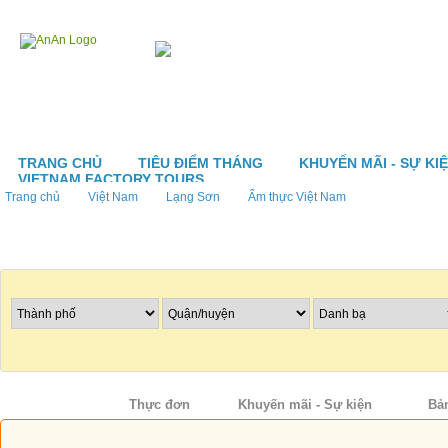
TRANG CHỦ
TIÊU ĐIỂM THÁNG
KHUYẾN MÃI - SỰ KI
VIETNAM FACTORY TOURS
Trang chủ
Việt Nam
Lạng Sơn
Ẩm thực Việt Nam
Tìm nhà hàng
Thông tin
Thực đơn
Khuyến mãi - Sự kiện
Bả