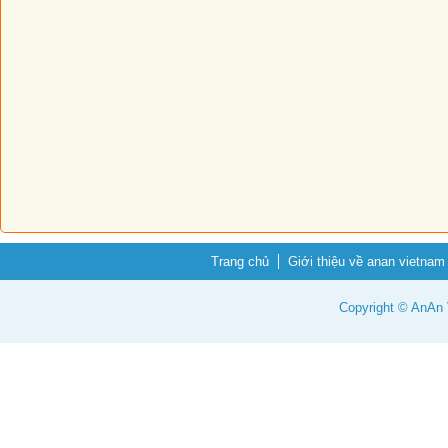
Trang chủ
Giới thiệu về anan vietnam
Copyright © AnAn V