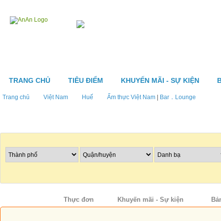
TRANG CHỦ
TIÊU ĐIỂM
KHUYẾN MÃI - SỰ KIỆN
Trang chủ
Việt Nam
Huế
Ẩm thực Việt Nam
|
Bar．Lounge
Tìm nhà hàng
Thông tin
Thực đơn
Khuyến mãi - Sự kiện
Bả