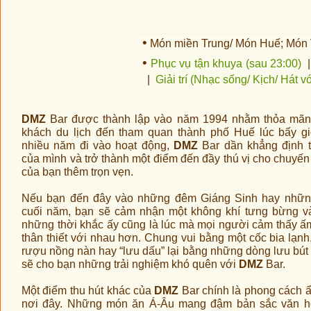
•
Món miền Trung/ Món Huế; Món V
•
Phục vụ tận khuya (sau 23:00)
|
Giải trí (Nhạc sống/ Kịch/ Hát v
DMZ
Bar được thành lập vào năm 1994 nhằm thỏa mãn
khách du lịch đến tham quan thành phố Huế lúc bấy g
nhiều năm đi vào hoạt động,
DMZ
Bar dần khẳng định t
của mình và trở thành một điểm đến đầy thú vị cho chuyến 
của bạn thêm trọn vẹn.
Nếu bạn đến đây vào những đêm Giáng Sinh hay nhữn
cuối năm, bạn sẽ cảm nhận một không khí tưng bừng v
những thời khắc ấy cũng là lúc mà mọi người cảm thấy ấ
thân thiết với nhau hơn. Chung vui bằng một cốc bia lạnh,
rượu nồng nàn hay “lưu dấu” lại bằng những dòng lưu bút v
sẽ cho bạn những trải nghiệm khó quên với
DMZ
Bar.
Một điểm thu hút khác của
DMZ
Bar chính là phong cách 
nơi đây. Những món ăn Á-Âu mang đậm bản sắc văn h