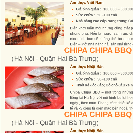
Ẩm thực Việt Nam
Giá bình quân： 100.000 ~ 300.0
Sức chứa： 50~100 chỗ
Nhà hàng cao cấp/ sang trọng; Có 
Biển khơi mặn mòi nhưng cũng thật 
phong phú. Nếu là người sành ăn, c
của mình bạn sẽ không thể bỏ qua c
Biển – Một nhà hàng hải sản khá lừng d
CHIPA CHIPA BBQ 
（Hà Nội - Quận Hai Bà Trưng）
Ẩm thực Nhật Bản
Giá bình quân： 100.000 ~ 300.0
Sức chứa： 50~100 chỗ
Thiết kế độc đáo; Có chỗ đậu xe h
Chipa Chipa BBQ – một trong những
tiếng tại Hà Nội với mô hình buffet hơ
ngày , theo mùa. Phong cách thiết kế đ
tế và kỳ công từ diện mạo bên ngoài th
CHIPA CHIPA BBQ
（Hà Nội - Quận Hai Bà Trưng）
Ẩm thực Nhật Bản