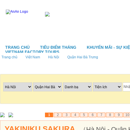
TRANG CHỦ
TIÊU ĐIỂM THÁNG
KHUYẾN MÃI - SỰ KI
VIETNAM FACTORY TOURS
Trang chủ
Việt Nam
Hà Nội
Quận Hai Bà Trưng
Tìm nhà hàng
1
2
3
4
5
6
7
8
9
10
YAKINIKU SAKURA
（Hà Nội - Quận 