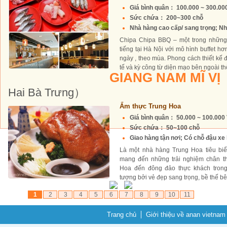
Giá bình quân： 100.000 ~ 300.0
Sức chứa： 200~300 chỗ
Nhà hàng cao cấp/ sang trọng; Nh
Chipa Chipa BBQ – một trong những
tiếng tại Hà Nội với mô hình buffet hơ
ngày , theo mùa. Phong cách thiết kế đ
tế và kỳ công từ diện mạo bên ngoài th
GIANG NAM MĨ VỊ
Hai Bà Trưng）
Ẩm thực Trung Hoa
Giá bình quân： 50.000 ~ 100.00
Sức chứa： 50~100 chỗ
Giao hàng tận nơi; Có chỗ đậu xe 
Là một nhà hàng Trung Hoa tiêu biể
mang đến những trải nghiệm chân t
Hoa đến đông đảo thực khách trong
tượng bởi vẻ đẹp sang trọng, bề thế bên
1
2
3
4
5
6
7
8
9
10
11
Trang chủ
Giới thiệu về anan vietnam