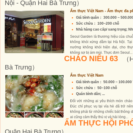
Nội - Quận Hai Bà Trưng）
Ẩm thực Việt Nam - Ẩm thực đa p
Giá bình quân： 300.000 ~ 500.0
Sức chứa： 100~200 chỗ
Nhà hàng cao cấp/ sang trọng; Nhà
Seoul Garden là thương hiệu của chuỗ
không khói xứng đầm tại Hà Nội. Tại
nướng không khói hiện đại, cho th
không sợ bị ám mùi. Thực đơn Seoul...
CHÁO NIÊU 63
（Hà
Bà Trưng）
Ẩm thực Việt Nam
Giá bình quân： 50.000 ~ 100.00
Sức chứa： 50~100 chỗ
Quán bình dân; ...
Đối với những ai yêu thích món cháo
Đúc chỉ phục vụ tại vỉa hè đã trở n
không phải từ những chiếc bát thông 
ai cũng cảm thấy thú vị và hài lòng...
ẨM THỰC HỘI PH
Quận Hai Bà Trưng）