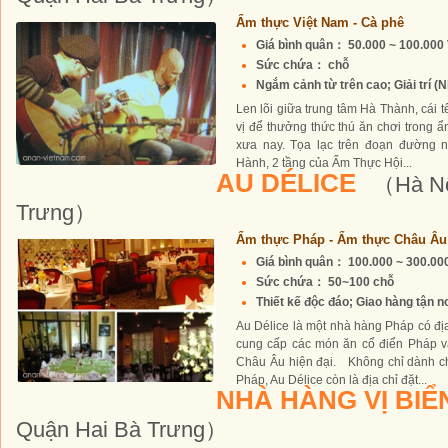
Ẩm thực Việt Nam - Cà phê
Giá bình quân： 50.000 ~ 100.00
Sức chứa： chỗ
Ngắm cảnh từ trên cao; Giải trí (N
Len lõi giữa trung tâm Hà Thành, cái t
vị để thưởng thức thú ăn chơi trong 
xưa nay. Tọa lạc trên đoạn đường 
Hành, 2 tầng của Ẩm Thực Hội...
AU DÉLICE
（Hà Nộ
Trưng）
Ẩm thực Pháp - Ẩm thực Châu Âu
Giá bình quân： 100.000 ~ 300.0
Sức chứa： 50~100 chỗ
Thiết kế độc đáo; Giao hàng tận nơ
Au Délice là một nhà hàng Pháp có địa
cung cấp các món ăn cổ điển Pháp 
Châu Âu hiện đại. Không chỉ dành ch
Pháp, Au Délice còn là địa chỉ đặt...
NHÀ HÀNG VỊ BI
Quận Hai Bà Trưng）