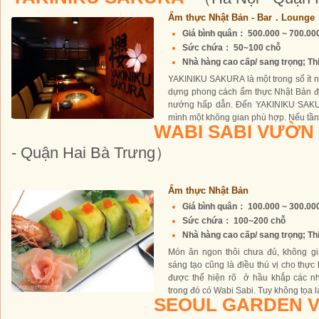
Ẩm thực Nhật Bản - Bar．Lounge
Giá bình quân： 500.000 ~ 700.0
Sức chứa： 50~100 chỗ
Nhà hàng cao cấp/ sang trọng; Thiế
YAKINIKU SAKURA là một trong số ít n
dựng phong cách ẩm thực Nhật Bản độc
nướng hấp dẫn. Đến YAKINIKU SAKUR
mình một không gian phù hợp. Nếu tầng 
WABI SABI VƯỜN
- Quận Hai Bà Trưng）
Ẩm thực Nhật Bản
Giá bình quân： 100.000 ~ 300.0
Sức chứa： 100~200 chỗ
Nhà hàng cao cấp/ sang trọng; Thiế
Món ăn ngon thôi chưa đủ, không g
sáng tạo cũng là điều thú vị cho thự
được thể hiện rõ ở hầu khắp các nh
trong đó có Wabi Sabi. Tuy không tọa lạ
SEOUL GARDEN 