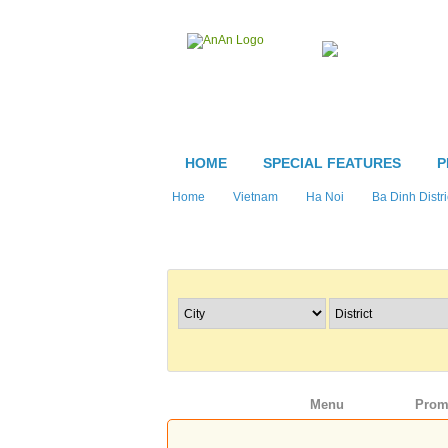
HOME
SPECIAL FEATURES
P
Home
Vietnam
Ha Noi
Ba Dinh Distri
Search Restaurants
Info
Menu
Prom