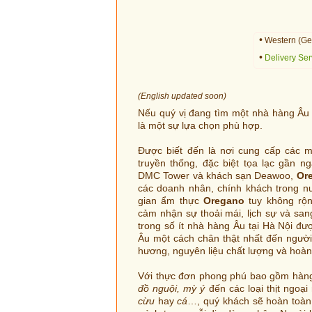
•
Western (Ge
•
Delivery Ser
(English updated soon)
Nếu quý vị đang tìm một nhà hàng Âu 
là một sự lựa chọn phù hợp.
Được biết đến là nơi cung cấp các 
truyền thống, đặc biệt tọa lạc gần n
DMC Tower và khách sạn Deawoo,
Or
các doanh nhân, chính khách trong n
gian ẩm thực
Oregano
tuy không rộ
cảm nhận sự thoải mái, lịch sự và san
trong số ít nhà hàng Âu tại Hà Nội đ
Âu một cách chân thật nhất đến ngườ
hương, nguyên liệu chất lượng và hoàn
Với thực đơn phong phú bao gồm hàng 
đồ nguội, mỳ ý
đến các loại thịt ngo
cừu
hay
cá
…, quý khách sẽ hoàn toàn