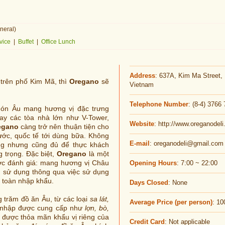
neral)
vice
|
Buffet
|
Office Lunch
Address
: 637A, Kim Ma Street, B
trên phố Kim Mã, thì
Oregano
sẽ
Vietnam
Telephone Number
: (8-4) 3766
món Âu mang hương vị đặc trưng
gay các tòa nhà lớn như V-Tower,
Website
: http://www.oreganodel
egano
càng trở nên thuận tiện cho
ước, quốc tế tới dùng bữa. Không
E-mail
:
oreganodeli@gmail.com
ng nhưng cũng đủ để thực khách
g trọng. Đặc biệt,
Oregano
là một
ược đánh giá: mang hương vị Châu
Opening Hours
: 7:00 ~ 22:00
i sử dụng thông qua việc sử dụng
 toàn nhập khẩu.
Days Closed
: None
trăm đồ ăn Âu, từ các loại
sa lát,
Average Price (per person)
: 10
ại nhập được cung cấp như
lợn, bò,
 được thỏa mãn khẩu vị riêng của
Credit Card
: Not applicable