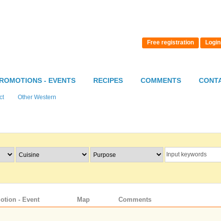
Free registration
Login
ROMOTIONS - EVENTS
RECIPES
COMMENTS
CONT
ct
Other Western
otion - Event
Map
Comments