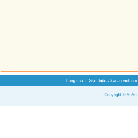
Trang chủ
Giới thiệu về anan vietnam
Copyright © AnAn V