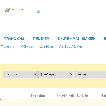
TRANG CHỦ
TIÊU ĐIỂM
KHUYẾN MÃI - SỰ KIỆN
Trang chủ
Việt Nam
Lâm Đồng
Ẩm thực Việt Nam
Tìm nhà hàng
Thông tin
Thực đơn
Khuyến mãi - Sự kiện
Bả