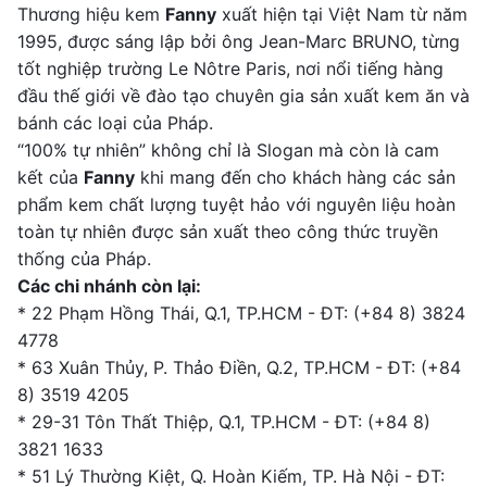
Thương hiệu kem
Fanny
xuất hiện tại Việt Nam từ năm
1995, được sáng lập bởi ông Jean-Marc BRUNO, từng
tốt nghiệp trường Le Nôtre Paris, nơi nổi tiếng hàng
đầu thế giới về đào tạo chuyên gia sản xuất kem ăn và
bánh các loại của Pháp.
“100% tự nhiên” không chỉ là Slogan mà còn là cam
kết của
Fanny
khi mang đến cho khách hàng các sản
phẩm kem chất lượng tuyệt hảo với nguyên liệu hoàn
toàn tự nhiên được sản xuất theo công thức truyền
thống của Pháp.
Các chi nhánh còn lại:
* 22 Phạm Hồng Thái, Q.1, TP.HCM - ĐT: (+84 8) 3824
4778
* 63 Xuân Thủy, P. Thảo Điền, Q.2, TP.HCM - ĐT: (+84
8) 3519 4205
* 29-31 Tôn Thất Thiệp, Q.1, TP.HCM - ĐT: (+84 8)
3821 1633
* 51 Lý Thường Kiệt, Q. Hoàn Kiếm, TP. Hà Nội - ĐT: