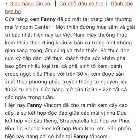
•
Giao hàng tận nơi
|
Có chỗ đậu xe hơi
|
Dành cho
hẹn hò
Cửa hàng kem
Fanny
đã có mặt tại trung tâm thương
mại Vincom Center - Một thiên đường mua sắm và giải
trí bậc nhất hiện nay tại Việt Nam. Hãy thưởng thức
kem Pháp theo đúng khẩu vị bản xứ trong một không
gian sang trọng, ấm cúng và thân thiện. Bộ thực đơn
cực kỳ hấp dẫn để thực khách thỏa sức khám phá
bao gồm nhiều loại trà, cà phê, sinh tố kem, bánh
crepe ngọt kiểu Pháp với trên 30 vị kem được sản
xuất theo phương pháp truyền thống từ nguyên liệu
100% tự nhiên. Cửa hàng mở cửa từ 9h - 22h tất cả
các ngày trong tuần.
Hiện nay
Fanny
Vincom đã cho ra mắt kem cây cao
cấp là sự kết hợp độc đáo giữa các mùi vị như Dừa
kết hợp với Sầu Riêng, Stracciatella kết hợp với Phúc
Bồn Tử, Sôcôla Đen kết hợp Rum Nho, etc. Sản phẩm
hiện nay đang chỉ có bán tại
Fanny
Vincom.