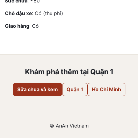
Sức chứa
: ~50
Chỗ đậu xe
: Có (thu phí)
Giao hàng
: Có
Khám phá thêm tại Quận 1
Sữa chua và kem
Quận 1
Hồ Chí Minh
© AnAn Vietnam