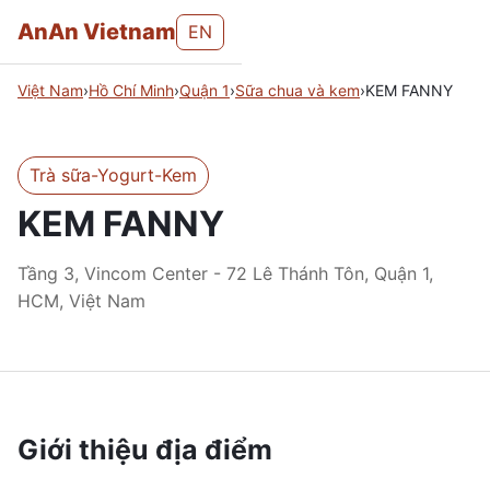
AnAn Vietnam
EN
Việt Nam
›
Hồ Chí Minh
›
Quận 1
›
Sữa chua và kem
›
KEM FANNY
Trà sữa-Yogurt-Kem
KEM FANNY
Tầng 3, Vincom Center - 72 Lê Thánh Tôn, Quận 1,
HCM, Việt Nam
Giới thiệu địa điểm